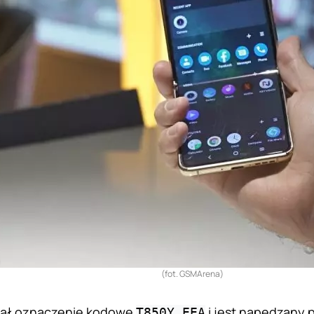
(fot. GSMArena)
stał oznaczenie kodowe
i jest napędzany
T850Y_EEA