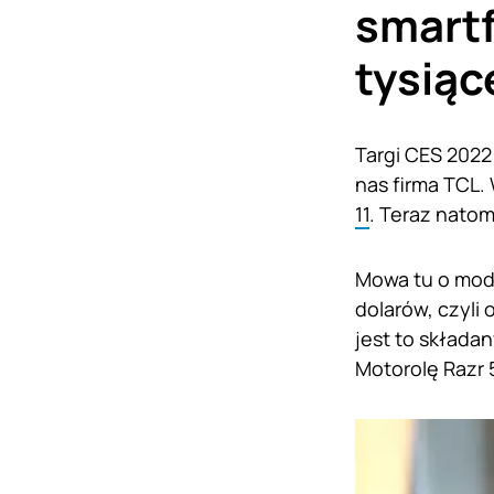
smartf
tysiąc
Targi CES 2022
nas firma TCL.
11
. Teraz nato
Mowa tu o mode
dolarów, czyli
jest to składa
Motorolę Razr 