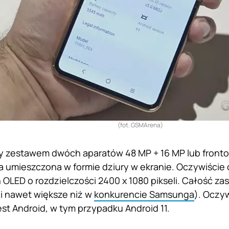
(fot. GSMArena)
y zestawem dwóch aparatów 48 MP + 16 MP lub fronto
a umieszczona w formie dziury w ekranie. Oczywiści
 OLED o rozdzielczości 2400 x 1080 pikseli. Całość za
i nawet większe niż w
konkurencie Samsunga
). Oczy
st Android, w tym przypadku Android 11.