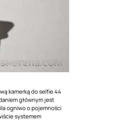
wą kamerką do selfie 44
e daniem głównym jest
sila ogniwo o pojemności
wiście systemem