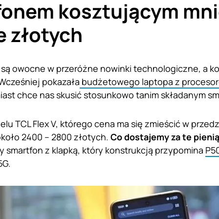
onem kosztującym mnie
e złotych
 są owocne w przeróżne nowinki technologiczne, a ko
 Wcześniej pokazała
budżetowego laptopa z proceso
miast chce nas skusić stosunkowo tanim składanym s
lu TCL Flex V, którego cena ma się zmieścić w przedz
 około 2400 – 2800 złotych.
Co dostajemy za te pieni
ny smartfon z klapką, który konstrukcją przypomina
P5
5G.