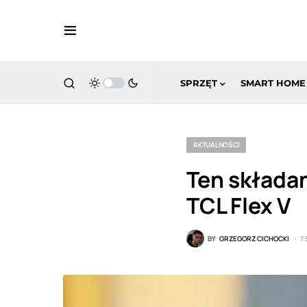
SPRZĘT
SMART HOME
AKTUALNOŚCI
Ten składa
TCL Flex V
BY
GRZEGORZ CICHOCKI
7