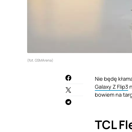
(fot. GSMArena)
Nie będę kłama
Galaxy Z Flip3
n
bowiem na targ
TCL Fl