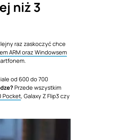
j niż 3
lejny raz zaskoczyć chce
rem ARM oraz Windowsem
martfonem.
iale od 600 do 700
ądze?
Przede wszystkim
0 Pocket
, Galaxy Z Flip3 czy