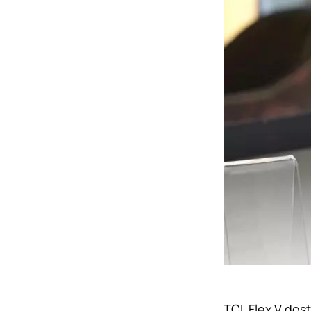
TCL Flex V do