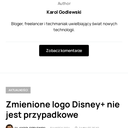
Author
Karol Godlewski
Bloger, freelancer i techmaniak uwielbiający świat nowych
technologii.
Zobacz komentarze
AKTUALNOŚCI
Zmienione logo Disney+ nie
jest przypadkowe
BY
KAROL GODLEWSKI
31 MARCA 2024
2 MINUTE READ