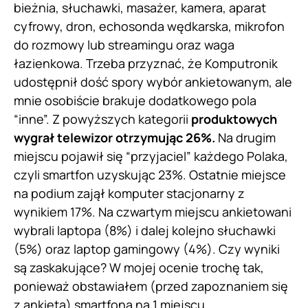
bieżnia, słuchawki, masażer, kamera, aparat
cyfrowy, dron, echosonda wędkarska, mikrofon
do rozmowy lub streamingu oraz waga
łazienkowa. Trzeba przyznać, że Komputronik
udostępnił dość spory wybór ankietowanym, ale
mnie osobiście brakuje dodatkowego pola
“inne”. Z powyższych kategorii
produktowych
wygrał telewizor otrzymując 26%.
Na drugim
miejscu pojawił się “przyjaciel” każdego Polaka,
czyli smartfon uzyskując 23%. Ostatnie miejsce
na podium zajął komputer stacjonarny z
wynikiem 17%. Na czwartym miejscu ankietowani
wybrali laptopa (8%) i dalej kolejno słuchawki
(5%) oraz laptop gamingowy (4%). Czy wyniki
są zaskakujące? W mojej ocenie trochę tak,
ponieważ obstawiałem (przed zapoznaniem się
z ankietą) smartfona na 1 miejscu.