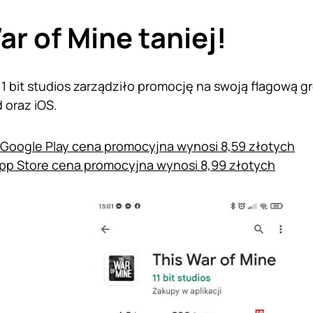
ar of Mine taniej!
1 bit studios zarządziło promocję na swoją flagową gr
 oraz iOS.
 Google Play cena promocyjna wynosi 8,59 złotych
pp Store cena promocyjna wynosi 8,99 złotych