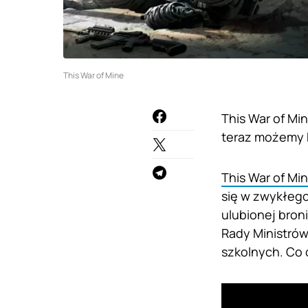
This War of Mine
This War of Mi
teraz możemy ku
This War of Mi
się w zwykłego
ulubionej bron
Rady Ministrów
szkolnych. Co 