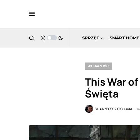
SPRZĘT
SMART HOME
AKTUALNOŚCI
This War of
Święta
BY
GRZEGORZ CICHOCKI
1