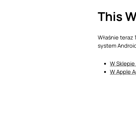
This W
Właśnie teraz 1
system Android
W Sklepie
W Apple A