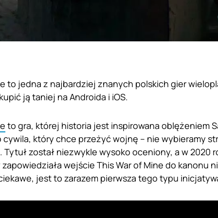
ne to jedna z najbardziej znanych polskich gier wielo
pić ją taniej na Androida i iOS.
ne
to gra, której historia jest inspirowana oblężeniem
 cywila, który chce przeżyć wojnę – nie wybieramy str
i. Tytuł został niezwykle wysoko oceniony, a w 2020 r
 zapowiedziała wejście This War of Mine do kanonu 
ciekawe, jest to zarazem pierwsza tego typu inicjatyw