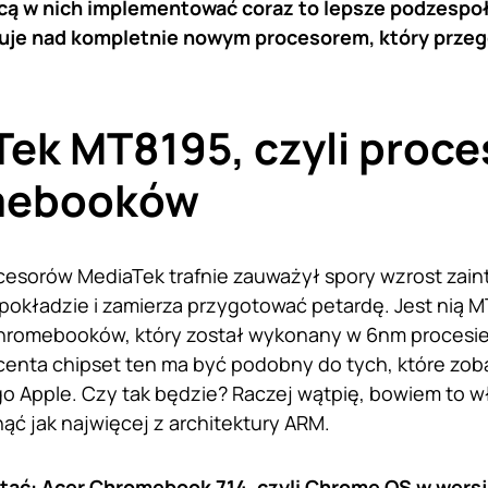
cą w nich implementować coraz to lepsze podzespoły
uje nad kompletnie nowym procesorem, który przeg
ek MT8195, czyli proce
mebooków
esorów MediaTek trafnie zauważył spory wzrost zain
okładzie i zamierza przygotować petardę. Jest nią MT
Chromebooków, który został wykonany w 6nm procesi
enta chipset ten ma być podobny do tych, które zo
go Apple. Czy tak będzie? Raczej wątpię, bowiem to w
nąć jak najwięcej z architektury ARM.
tać:
Acer Chromebook 714, czyli Chrome OS w wers