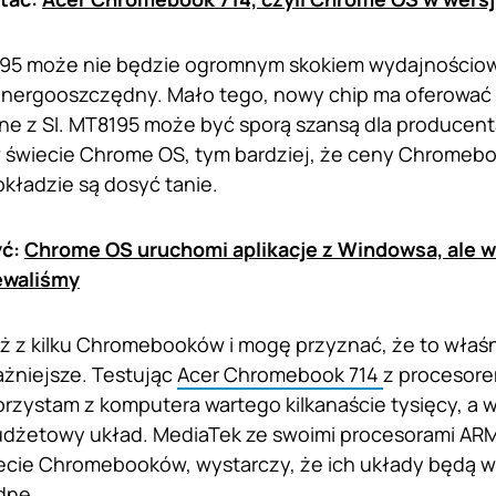
95 może nie będzie ogromnym skokiem wydajnościo
nergooszczędny. Mało tego, nowy chip ma oferować ł
ne z SI. MT8195 może być sporą szansą dla producent
w świecie Chrome OS, tym bardziej, że ceny Chromeb
kładzie są dosyć tanie.
yć:
Chrome OS uruchomi aplikacje z Windowsa, ale w
ewaliśmy
ż z kilku Chromebooków i mogę przyznać, że to właś
ażniejsze. Testując
Acer Chromebook 714
z procesore
orzystam z komputera wartego kilkanaście tysięcy, a w
udżetowy układ. MediaTek ze swoimi procesorami AR
cie Chromebooków, wystarczy, że ich układy będą w
dne.