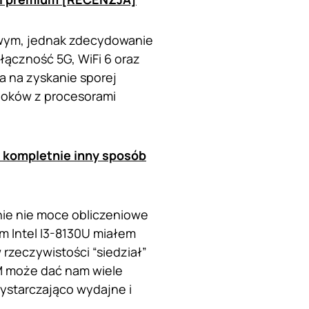
wym, jednak zdecydowanie
ączność 5G, WiFi 6 oraz
a na zyskanie sporej
ooków z procesorami
 kompletnie inny sposób
nie nie moce obliczeniowe
m Intel I3-8130U miałem
 rzeczywistości “siedział”
M może dać nam wiele
ystarczająco wydajne i