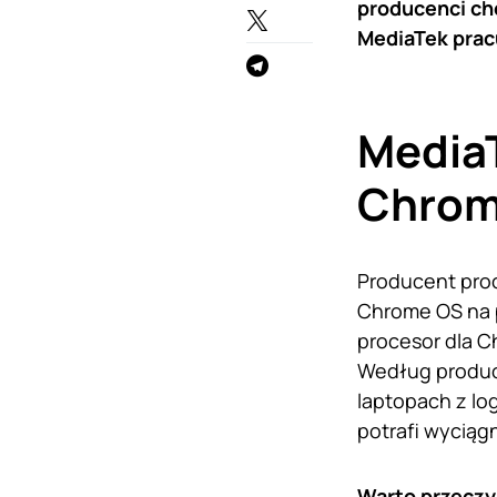
producenci ch
MediaTek prac
MediaT
Chro
Producent proc
Chrome OS na p
procesor dla 
Według produc
laptopach z lo
potrafi wyciąg
Warto przeczy