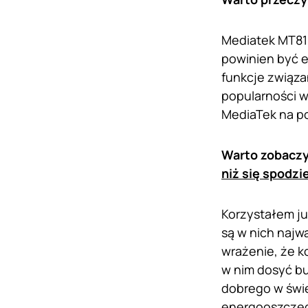
Mediatek MT81
powinien być e
funkcje związa
popularności 
MediaTek na po
Warto zobacz
niż się spodzi
Korzystałem ju
są w nich najw
wrażenie, że k
w nim dosyć b
dobrego w świe
energooszczę