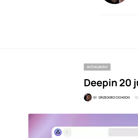
AKTUALNOŚCI
Deepin 20 
BY
GRZEGORZ CICHOCKI
1