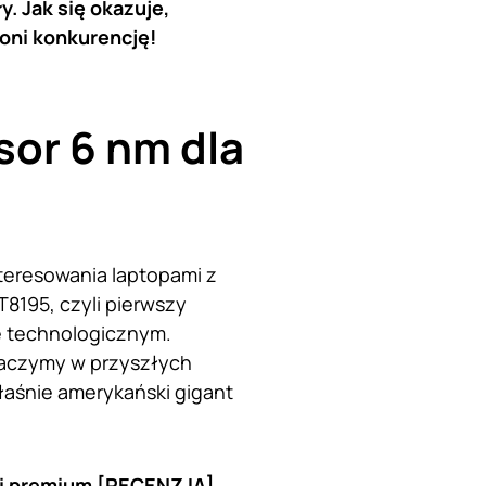
. Jak się okazuje,
oni konkurencję!
sor 6 nm dla
teresowania laptopami z
8195, czyli pierwszy
e technologicznym.
baczymy w przyszłych
łaśnie amerykański gigant
ji premium [RECENZJA]