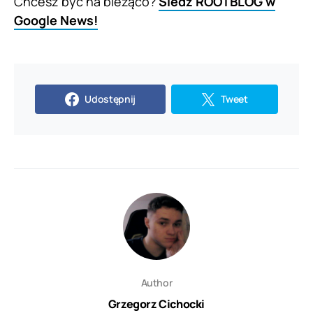
Chcesz być na bieżąco?
Śledź ROOTBLOG w
Google News!
Udostępnij
Tweet
Author
Grzegorz Cichocki