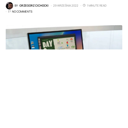
BY
GRZEGORZ CICHOCKI
29 WRZEŚNIA 2022
1 MINUTE READ
NO COMMENTS
iPadOS 16 (fot. Apple)
Stage Manager to nowa funkcja w iPadOS, która
znacznie zwiększa multitasking na tabletach