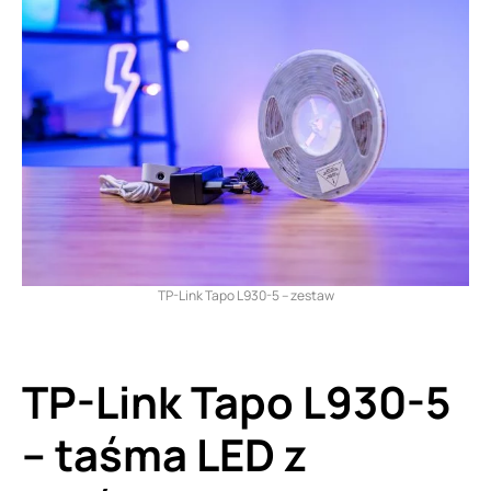
TP-Link Tapo L930-5 – zestaw
TP-Link Tapo L930-5
– taśma LED z