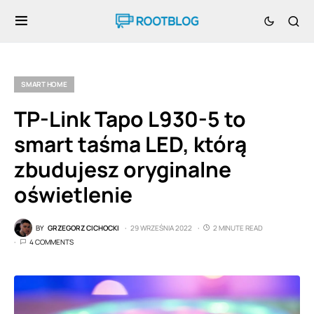
SMART HOME
TP-Link Tapo L930-5 to
smart taśma LED, którą
zbudujesz oryginalne
oświetlenie
BY
GRZEGORZ CICHOCKI
29 WRZEŚNIA 2022
2 MINUTE READ
4 COMMENTS