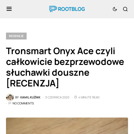
RECENZJE
Tronsmart Onyx Ace czyli
całkowicie bezprzewodowe
słuchawki douszne
[RECENZJA]
BY
KAMIL KUŹNIK
3 CZERWCA 2020
4 MINUTE READ
NO COMMENTS