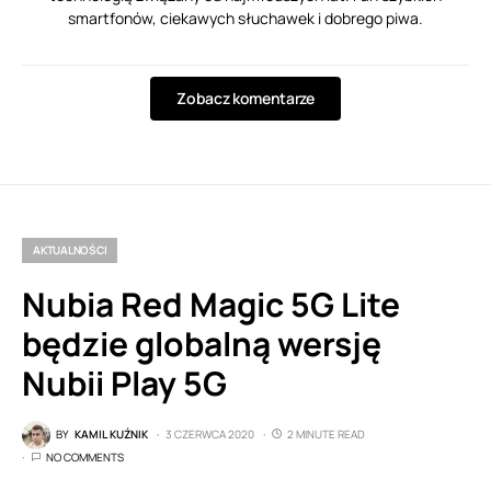
smartfonów, ciekawych słuchawek i dobrego piwa.
Zobacz komentarze
AKTUALNOŚCI
Nubia Red Magic 5G Lite
będzie globalną wersję
Nubii Play 5G
BY
KAMIL KUŹNIK
3 CZERWCA 2020
2 MINUTE READ
NO COMMENTS