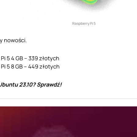
Raspberry Pi 5
y nowości.
Pi 5 4 GB – 339 złotych
Pi 5 8 GB – 449 złotych
buntu 23.10? Sprawdź!