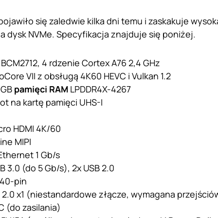
pojawiło się zaledwie kilka dni temu i zaskakuje wysok
na dysk NVMe. Specyfikacja znajduje się poniżej.
: BCM2712, 4 rdzenie Cortex A76 2,4 GHz
eoCore VII z obsługą 4K60 HEVC i Vulkan 1.2
8 GB
pamięci
RAM
LPDDR4X-4267
slot na kartę pamięci UHS-I
cro HDMI 4K/60
line MIPI
Ethernet 1 Gb/s
B 3.0 (do 5 Gb/s), 2x USB 2.0
40-pin
 2.0 x1 (niestandardowe złącze, wymagana przejśció
 (do zasilania)