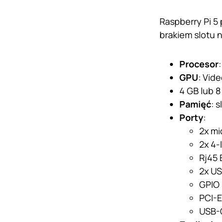
Raspberry Pi 5 
brakiem slotu 
Procesor
GPU
: Vid
4 GB lub 
Pamięć
: 
Porty
:
2x mi
2x 4-
Rj45 
2x US
GPIO 
PCI-E
USB-C