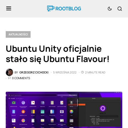
AKTUALNOŚCI
Ubuntu Unity oficjalnie
stało się Ubuntu Flavour!
BY
GRZEGORZ CICHOCKI
5 WRZEŚNIA 2022
2 MINUTE READ
0 COMMENTS