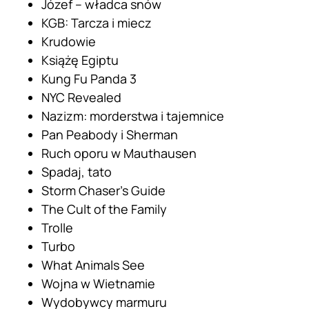
Józef – władca snów
KGB: Tarcza i miecz
Krudowie
Książę Egiptu
Kung Fu Panda 3
NYC Revealed
Nazizm: morderstwa i tajemnice
Pan Peabody i Sherman
Ruch oporu w Mauthausen
Spadaj, tato
Storm Chaser’s Guide
The Cult of the Family
Trolle
Turbo
What Animals See
Wojna w Wietnamie
Wydobywcy marmuru