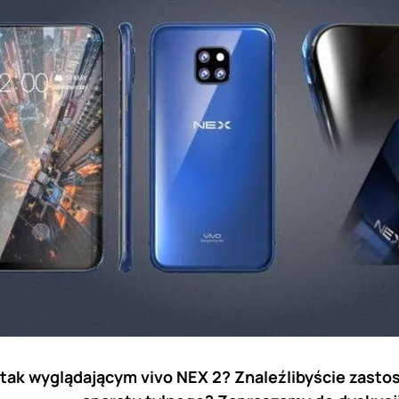
 tak wyglądającym vivo NEX 2? Znaleźlibyście zast