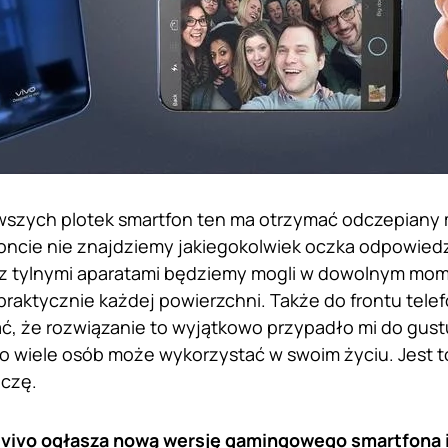
szych plotek smartfon ten ma otrzymać odczepiany 
oncie nie znajdziemy jakiegokolwiek oczka odpowiedz
ę z tylnymi aparatami będziemy mogli w dowolnym mom
praktycznie każdej powierzchni. Także do frontu telef
, że rozwiązanie to wyjątkowo przypadło mi do gustu
o wiele osób może wykorzystać w swoim życiu. Jest t
aczę.
vivo ogłasza nową wersję gamingowego smartfona 