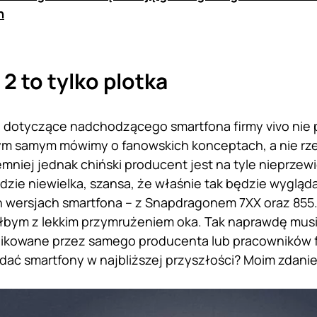
n
2 to tylko plotka
je dotyczące nadchodzącego smartfona firmy vivo ni
ym samym mówimy o fanowskich konceptach, a nie rz
emniej jednak chiński producent jest na tyle nieprze
dzie niewielka, szansa, że właśnie tak będzie wygląda
wersjach smartfona – z Snapdragonem 7XX oraz 855. 
ałbym z lekkim przymrużeniem oka. Tak naprawdę mus
likowane przez samego producenta lub pracowników f
ać smartfony w najbliższej przyszłości? Moim zdanie