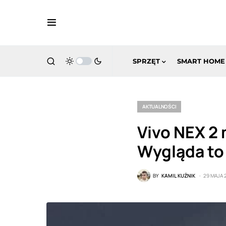
SPRZĘT
SMART HOME
AKTUALNOŚCI
Vivo NEX 2
Wygląda to 
BY
KAMIL KUŹNIK
29 MAJA 