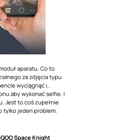
moduł aparatu. Co to
ialnego za zdjęcia typu
encie wyciągnąć i..
onu aby wykonać selfie. I
. Jest to coś zupełnie
o tylko jeden problem.
iQOO Space Knight