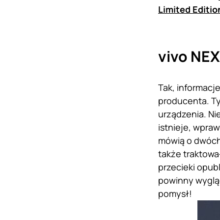
Limited Editio
vivo NEX 
Tak, informac
producenta. T
urządzenia. Ni
istnieje, wpraw
mówią o dwóch 
także traktow
przecieki opub
powinny wygląd
pomysł!