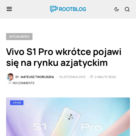
AKTUALNOŚCI
Vivo S1 Pro wkrótce pojawi
się na rynku azjatyckim
BY
MATEUSZ TWORUSZKA
19 LISTOPADA 2019
2 MINUTE READ
NO COMMENTS