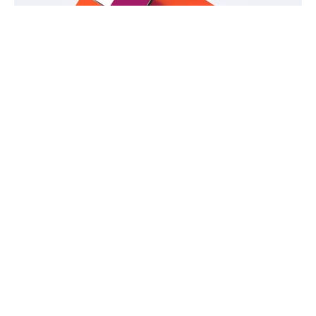
Premiera nowej usługi abonamentowej jaką
jest Google Stadia odbędzie się już jutro.
Jednak już teraz poznaliśmy listę gier, które
będą dostępne w momencie startu
abonamentu. Początkowo mówiono o
dwunastu tytułach, ale amerykański gigant
nagle znacząco rozszerzył listę gier.