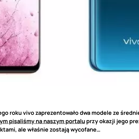
go roku vivo zaprezentowało dwa modele ze średniej
ym pisaliśmy na naszym portalu
przy okazji jego pr
ktami, ale właśnie zostają wycofane…