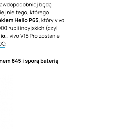
prawdopodobniej będą
iej nie tego,
którego
ekiem Helio P65
, który vivo
 rupii indyjskich (czyli
lio
… vivo V15 Pro zostanie
QOO
.
nem 845 i sporą baterią