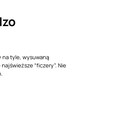
dzo
y na tyle, wysuwaną
 najświeższe “ficzery”. Nie
h.