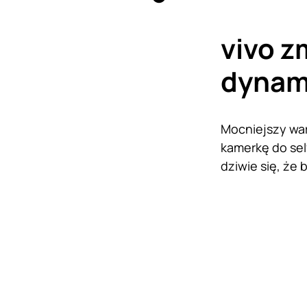
vivo z
dynam
Mocniejszy war
kamerkę do self
dziwie się, że 