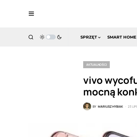
SPRZĘT
SMART HOME
AKTUALNOŚCI
vivo wycofu
mocną konk
BY
MARIUSZ HYBIAK
23 LIP