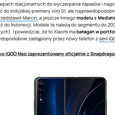
lepach stacjonarnych do wyczerpania zapasów i naj
 do indyjskiej premiery vivo S1, ale najprawdopodobn
rzedstawił Marcin
, a jeszcze innego
modelu z Mediat
ż do Indonezji. Modele te należą do segmentu do 20000
tych). I powiedzcie, że to Xiaomi ma
bałagan w portfo
wdopodobnie zastąpiony przez nowy telefon z
serii i
vo iQOO Neo zaprezentowany oficjalnie z Snapdrago