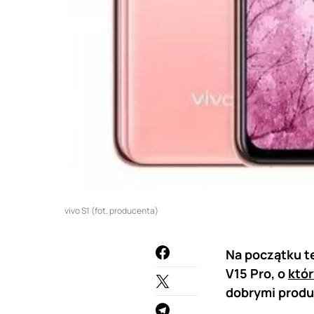
vivo S1 (fot. producenta)
Na początku te
V15 Pro, o
któr
dobrymi produ