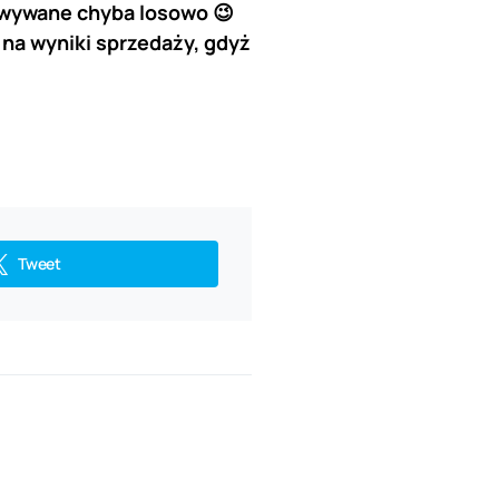
dkowywane chyba losowo 😉
 na wyniki sprzedaży, gdyż
Tweet