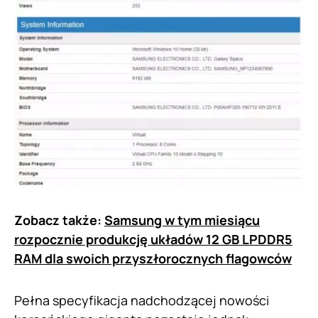
Zobacz także:
Samsung w tym miesiącu
rozpocznie produkcję układów 12 GB LPDDR5
RAM dla swoich przyszłorocznych flagowców
Pełna specyfikacja nadchodzącej nowości