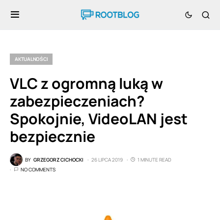
AKTUALNOŚCI
VLC z ogromną luką w
zabezpieczeniach?
Spokojnie, VideoLAN jest
bezpiecznie
BY
GRZEGORZ CICHOCKI
26 LIPCA 2019
1 MINUTE READ
NO COMMENTS