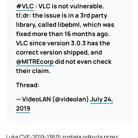
#VLC
: VLC is not vulnerable.
tl;dr: the issue is in a 3rd party
library, called libebml, which was
fixed more than 16 months ago.
VLC since version 3.0.3 has the
correct version shipped, and
@MITREcorp
did not even check
their claim.
Thread:
— VideoLAN (@videolan)
July 24,
2019
Luka CVE-2019-13615 została odkryta przez