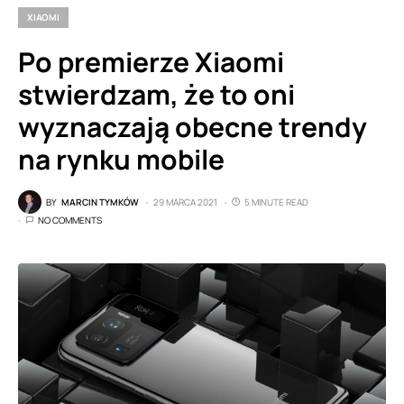
XIAOMI
Po premierze Xiaomi
stwierdzam, że to oni
wyznaczają obecne trendy
na rynku mobile
BY
MARCIN TYMKÓW
29 MARCA 2021
5 MINUTE READ
NO COMMENTS