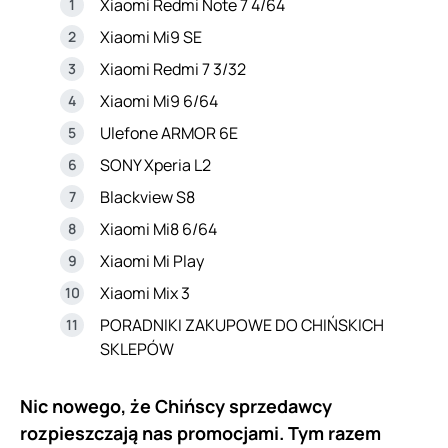
Xiaomi Redmi Note 7 4/64
Xiaomi Mi9 SE
Xiaomi Redmi 7 3/32
Xiaomi Mi9 6/64
Ulefone ARMOR 6E
SONY Xperia L2
Blackview S8
Xiaomi Mi8 6/64
Xiaomi Mi Play
Xiaomi Mix 3
PORADNIKI ZAKUPOWE DO CHIŃSKICH
SKLEPÓW
Nic nowego, że Chińscy sprzedawcy
rozpieszczają nas promocjami. Tym razem