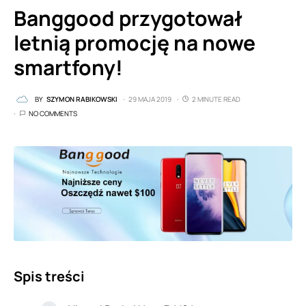
Banggood przygotował
letnią promocję na nowe
smartfony!
BY
SZYMON RABIKOWSKI
29 MAJA 2019
2 MINUTE READ
NO COMMENTS
Spis treści