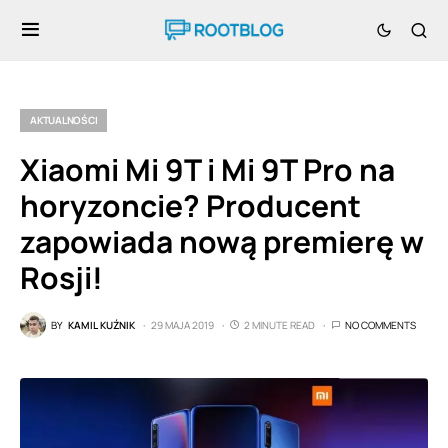
AKTUALNOŚCI
Xiaomi Mi 9T i Mi 9T Pro na
horyzoncie? Producent
zapowiada nową premierę w
Rosji!
BY
KAMIL KUŹNIK
29 MAJA 2019
2 MINUTE READ
NO COMMENTS