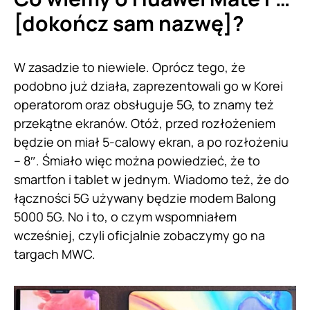
[dokończ sam nazwę]?
W zasadzie to niewiele. Oprócz tego, że
podobno już działa, zaprezentowali go w Korei
operatorom oraz obsługuje 5G, to znamy też
przekątne ekranów. Otóż, przed rozłożeniem
będzie on miał 5-calowy ekran, a po rozłożeniu
– 8″. Śmiało więc można powiedzieć, że to
smartfon i tablet w jednym. Wiadomo też, że do
łączności 5G używany będzie modem Balong
5000 5G. No i to, o czym wspomniałem
wcześniej, czyli oficjalnie zobaczymy go na
targach MWC.