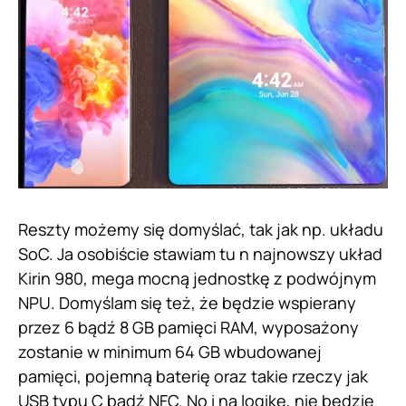
Reszty możemy się domyślać, tak jak np. układu
SoC. Ja osobiście stawiam tu n najnowszy układ
Kirin 980, mega mocną jednostkę z podwójnym
NPU. Domyślam się też, że będzie wspierany
przez 6 bądź 8 GB pamięci RAM, wyposażony
zostanie w minimum 64 GB wbudowanej
pamięci, pojemną baterię oraz takie rzeczy jak
USB typu C bądź NFC. No i na logikę, nie będzie