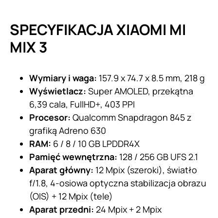
SPECYFIKACJA XIAOMI MI
MIX 3
Wymiary i waga:
157.9 x 74.7 x 8.5 mm, 218 g
Wyświetlacz:
Super AMOLED, przekątna
6,39 cala, FullHD+, 403 PPI
Procesor:
Qualcomm Snapdragon 845 z
grafiką Adreno 630
RAM:
6 / 8 / 10 GB LPDDR4X
Pamięć wewnętrzna:
128 / 256 GB UFS 2.1
Aparat główny:
12 Mpix (szeroki), światło
f/1.8, 4-osiowa optyczna stabilizacja obrazu
(OIS) + 12 Mpix (tele)
Aparat przedni:
24 Mpix + 2 Mpix