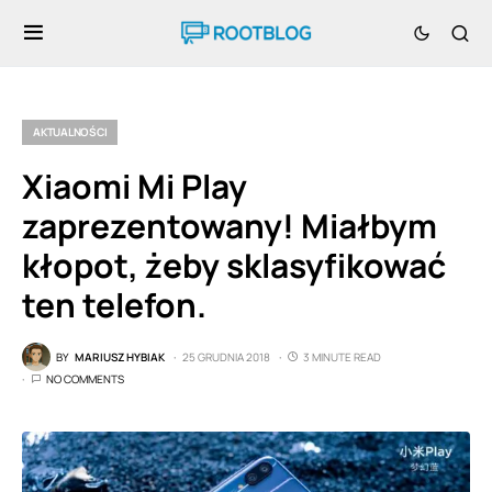
AKTUALNOŚCI
Xiaomi Mi Play
zaprezentowany! Miałbym
kłopot, żeby sklasyfikować
ten telefon.
BY
MARIUSZ HYBIAK
25 GRUDNIA 2018
3 MINUTE READ
NO COMMENTS