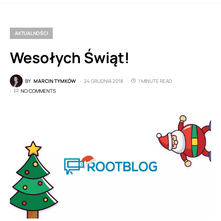
AKTUALNOŚCI
Wesołych Świąt!
BY
MARCIN TYMKÓW
24 GRUDNIA 2018
1 MINUTE READ
NO COMMENTS