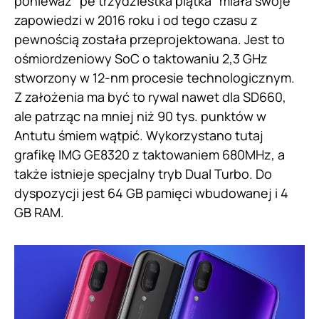
ponieważ “pe trzydziestka piątka” miała swoje
zapowiedzi w 2016 roku i od tego czasu z
pewnością została przeprojektowana. Jest to
ośmiordzeniowy SoC o taktowaniu 2,3 GHz
stworzony w 12-nm procesie technologicznym.
Z założenia ma być to rywal nawet dla SD660,
ale patrząc na mniej niż 90 tys. punktów w
Antutu śmiem wątpić. Wykorzystano tutaj
grafikę IMG GE8320 z taktowaniem 680MHz, a
także istnieje specjalny tryb Dual Turbo. Do
dyspozycji jest 64 GB pamięci wbudowanej i 4
GB RAM.