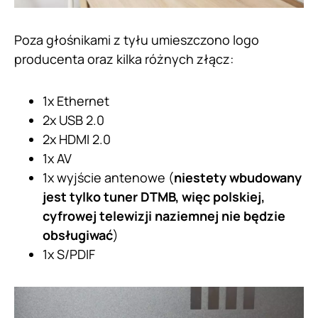
Poza głośnikami z tyłu umieszczono logo
producenta oraz kilka różnych złącz:
1x Ethernet
2x USB 2.0
2x HDMI 2.0
1x AV
1x wyjście antenowe (
niestety wbudowany
jest tylko tuner DTMB, więc polskiej,
cyfrowej telewizji naziemnej nie będzie
obsługiwać
)
1x S/PDIF