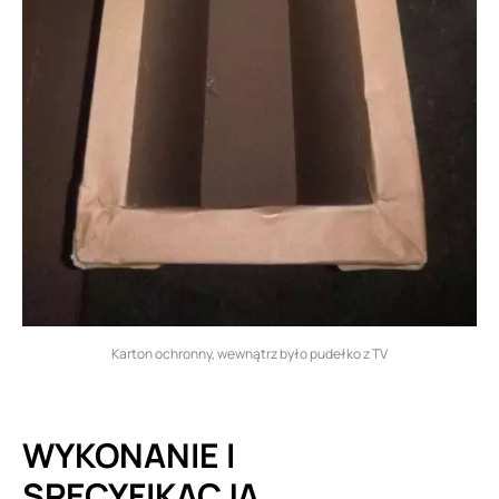
Karton ochronny, wewnątrz było pudełko z TV
WYKONANIE I
SPECYFIKACJA