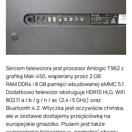
Sercem telewizora jest procesor Amlogic T962 z
grafiką Mali-450, wspierany przez 2 GB
RAM DDR4 i 8 GB pamięci wbudowanej eMMC 5.1.
Dodatkowo telewizor obsługuje HDR10 HLG, WiFi
802.11 a / b / g / n / ac (2,4 i 5 GHz) oraz
Bluetooth 4.2. Wtyczka jest oczywiście chińska,
ale w zestawie dostajemy przejściówkę na
europejskie gniazdko. Plusem jest także
wyposażenie telewizora w „normalne” otwory