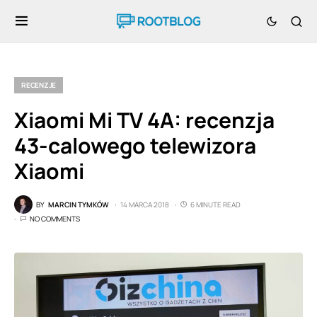
RECENZJE
Xiaomi Mi TV 4A: recenzja
43-calowego telewizora
Xiaomi
BY
MARCIN TYMKÓW
14 MARCA 2018
6 MINUTE READ
NO COMMENTS