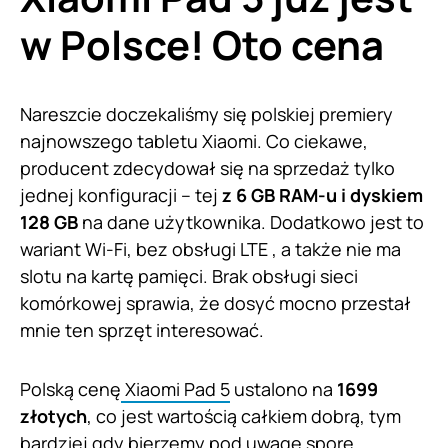
w Polsce! Oto cena
Nareszcie doczekaliśmy się polskiej premiery
najnowszego tabletu Xiaomi. Co ciekawe,
producent zdecydował się na sprzedaż tylko
jednej konfiguracji – tej
z 6 GB RAM-u i dyskiem
128 GB
na dane użytkownika. Dodatkowo jest to
wariant Wi-Fi, bez obsługi LTE , a także nie ma
slotu na kartę pamięci. Brak obsługi sieci
komórkowej sprawia, że dosyć mocno przestał
mnie ten sprzęt interesować.
Polską cenę
Xiaomi Pad 5
ustalono na
1699
złotych
, co jest wartością całkiem dobrą, tym
bardziej gdy bierzemy pod uwagę spore