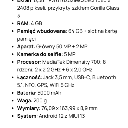
Ekran
: 6,58″ IPS o rozdzielczości 1080 x
2408 pikseli, przykryty szkłem Gorilla Glass
3
RAM
: 4 GB
Pamięć
wbudowana
: 64 GB + slot na kartę
pamięci
Aparat
: Główny 50 MP + 2 MP
Kamerka do selfie
: 5 MP
Procesor
: MediaTek Dimensity 700; 8
rdzeni; 2 x 2,2 GHz + 6 x 2,0 GHz
Łączność
: Jack 3,5 mm, USB-C, Bluetooth
5.1, NFC, GPS, WiFi 5 GHz
Bateria
: 5000 mAh
Waga
: 200 g
Wymiary
: 76,09 x 163,99 x 8,9 mm
System
: Android 12 z MIUI 13