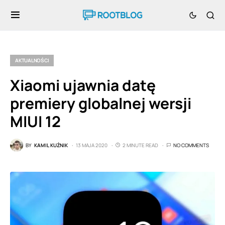
AKTUALNOŚCI
Xiaomi ujawnia datę
premiery globalnej wersji
MIUI 12
BY
KAMIL KUŹNIK
13 MAJA 2020
2 MINUTE READ
NO COMMENTS