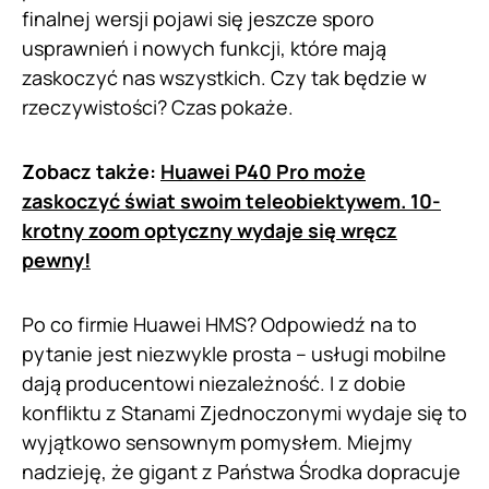
finalnej wersji pojawi się jeszcze sporo
usprawnień i nowych funkcji, które mają
zaskoczyć nas wszystkich. Czy tak będzie w
rzeczywistości? Czas pokaże.
Zobacz także:
Huawei P40 Pro może
zaskoczyć świat swoim teleobiektywem. 10-
krotny zoom optyczny wydaje się wręcz
pewny!
Po co firmie Huawei HMS? Odpowiedź na to
pytanie jest niezwykle prosta – usługi mobilne
dają producentowi niezależność. I z dobie
konfliktu z Stanami Zjednoczonymi wydaje się to
wyjątkowo sensownym pomysłem. Miejmy
nadzieję, że gigant z Państwa Środka dopracuje