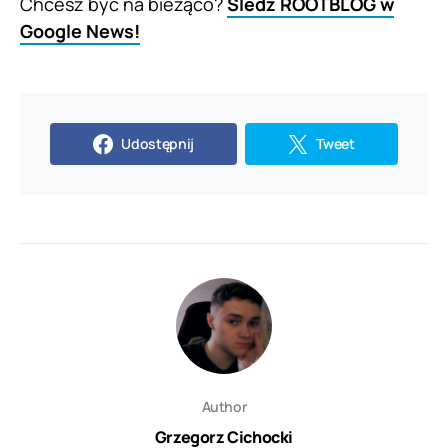
Chcesz być na bieżąco?
Śledź ROOTBLOG w
Google News!
Udostępnij
Tweet
Author
Grzegorz Cichocki