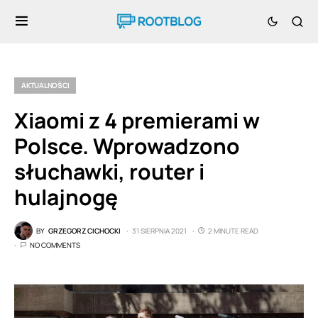
AKTUALNOŚCI
Xiaomi z 4 premierami w
Polsce. Wprowadzono
słuchawki, router i
hulajnogę
BY
GRZEGORZ CICHOCKI
31 SIERPNIA 2021
2 MINUTE READ
NO COMMENTS