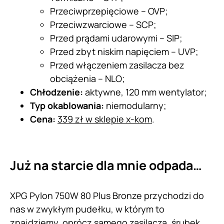
Przeciwprzepięciowe – OVP;
Przeciwzwarciowe – SCP;
Przed prądami udarowymi – SIP;
Przed zbyt niskim napięciem – UVP;
Przed włączeniem zasilacza bez
obciążenia – NLO;
Chłodzenie:
aktywne, 120 mm wentylator;
Typ okablowania:
niemodularny;
Cena:
339 zł w sklepie x-kom
.
Już na starcie dla mnie odpada…
XPG Pylon 750W 80 Plus Bronze przychodzi do
nas w zwykłym pudełku, w którym to
znajdziemy, oprócz samego zasilacza, śrubek