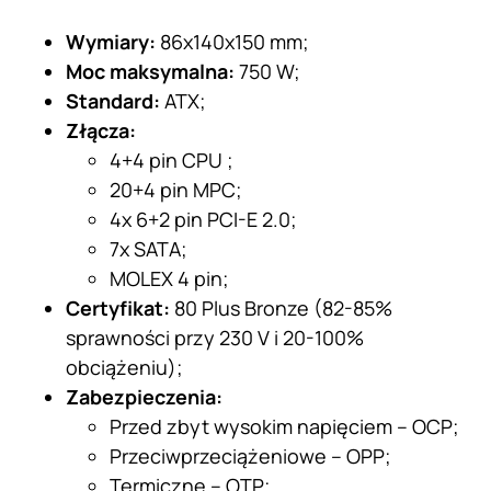
Wymiary:
86x140x150 mm;
Moc maksymalna:
750 W;
Standard:
ATX;
Złącza:
4+4 pin CPU ;
20+4 pin MPC;
4x 6+2 pin PCI-E 2.0;
7x SATA;
MOLEX 4 pin;
Certyfikat:
80 Plus Bronze (82-85%
sprawności przy 230 V i 20-100%
obciążeniu);
Zabezpieczenia:
Przed zbyt wysokim napięciem – OCP;
Przeciwprzeciążeniowe – OPP;
Termiczne – OTP;