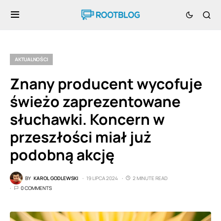
AKTUALNOŚCI
Znany producent wycofuje
świeżo zaprezentowane
słuchawki. Koncern w
przeszłości miał już
podobną akcję
BY
KAROL GODLEWSKI
19 LIPCA 2024
2 MINUTE READ
0 COMMENTS