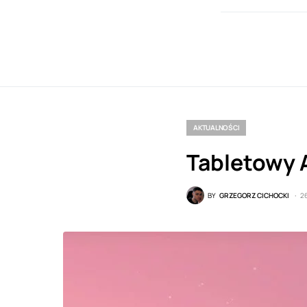
AKTUALNOŚCI
Tabletowy A
BY
GRZEGORZ CICHOCKI
2