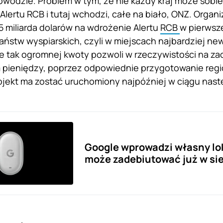
owodzie. Problem w tym, że nie każdy kraj może sobie
lertu RCB i tutaj wchodzi, całe na biało, ONZ. Organi
5 miliarda dolarów na wdrożenie Alertu
RCB
w pierwsze
 państw wyspiarskich, czyli w miejscach najbardziej 
 tak ogromnej kwoty pozwoli w rzeczywistości na zao
 pieniędzy, poprzez odpowiednie przygotowanie re
ojekt ma zostać uruchomiony najpóźniej w ciągu nastę
Google wprowadzi własny loka
może zadebiutować już w si