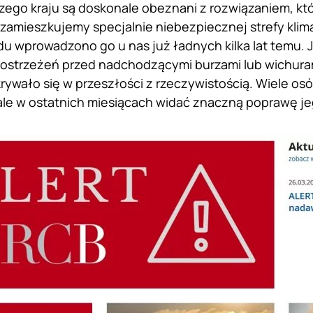
ego kraju są doskonale obeznani z rozwiązaniem, któ
zamieszkujemy specjalnie niebezpiecznej strefy klima
u wprowadzono go u nas już ładnych kilka lat temu. J
 ostrzeżeń przed nadchodzącymi burzami lub wichuram
rywało się w przeszłości z rzeczywistością. Wiele o
ale w ostatnich miesiącach widać znaczną poprawę j