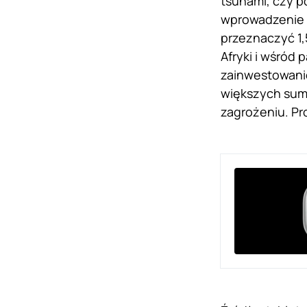
tsunami, czy p
wprowadzenie A
przeznaczyć 1,
Afryki i wśród
zainwestowanie
większych sum
zagrożeniu. Pr