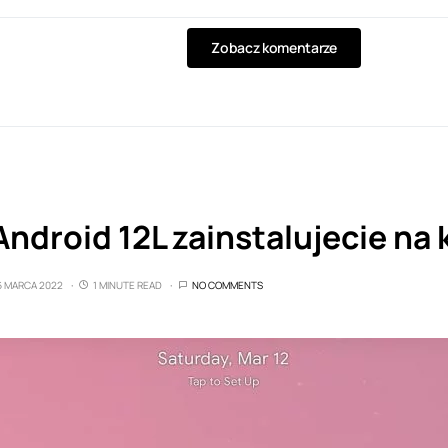
Zobacz komentarze
ndroid 12L zainstalujecie na
6 MARCA 2022
1 MINUTE READ
NO COMMENTS