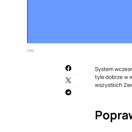
ONZ
System wczesn
tyle dobrze w 
wszystkich Zie
Popra