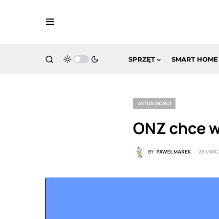
SPRZĘT
SMART HOME
AKTUALNOŚCI
ONZ chce w
BY
PAWEŁ MAREK
26 MARC