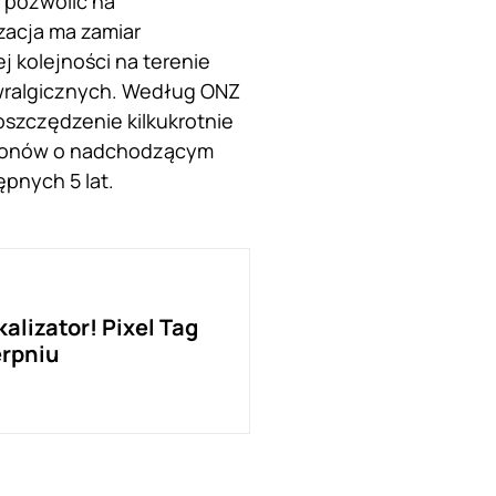
 pozwolić na
zacja ma zamiar
j kolejności na terenie
newralgicznych. Według ONZ
szczędzenie kilkukrotnie
gionów o nadchodzącym
pnych 5 lat.
lizator! Pixel Tag
erpniu