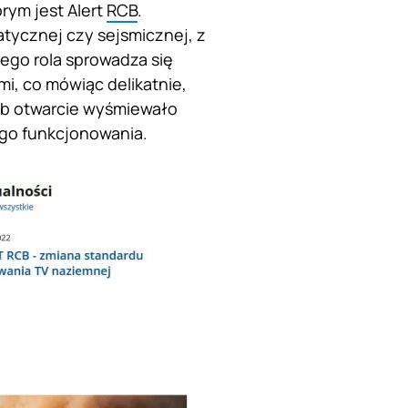
rym jest Alert
RCB
.
tycznej czy sejsmicznej, z
ego rola sprowadza się
i, co mówiąc delikatnie,
sób otwarcie wyśmiewało
ego funkcjonowania.