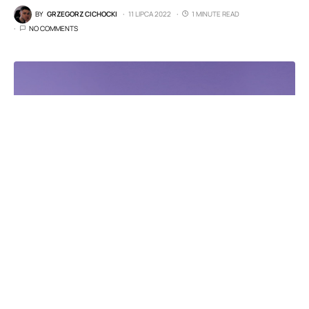
BY
GRZEGORZ CICHOCKI
11 LIPCA 2022
1 MINUTE READ
NO COMMENTS
Sklep x-kom razem z marką Acer postanowili
przygotować specjalną promocję na elektronikę
różnego rodzaju. Co kupimy i za ile?