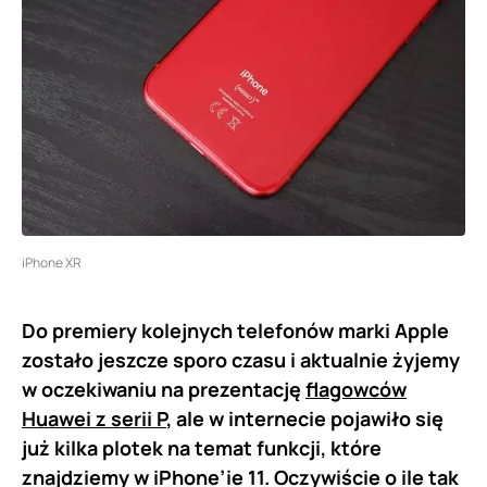
iPhone XR
Do premiery kolejnych telefonów marki Apple
zostało jeszcze sporo czasu i aktualnie żyjemy
w oczekiwaniu na prezentację
flagowców
Huawei z serii P
, ale w internecie pojawiło się
już kilka plotek na temat funkcji, które
znajdziemy w iPhone’ie 11. Oczywiście o ile tak