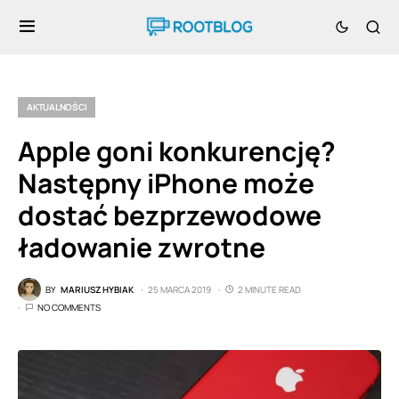
AKTUALNOŚCI
Apple goni konkurencję?
Następny iPhone może
dostać bezprzewodowe
ładowanie zwrotne
BY
MARIUSZ HYBIAK
25 MARCA 2019
2 MINUTE READ
NO COMMENTS