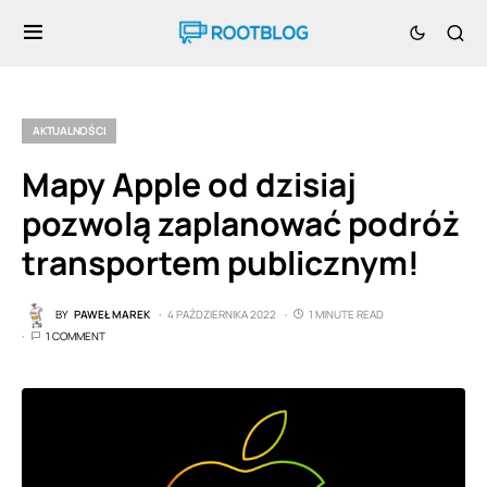
AKTUALNOŚCI
Mapy Apple od dzisiaj
pozwolą zaplanować podróż
transportem publicznym!
BY
PAWEŁ MAREK
4 PAŹDZIERNIKA 2022
1 MINUTE READ
1 COMMENT