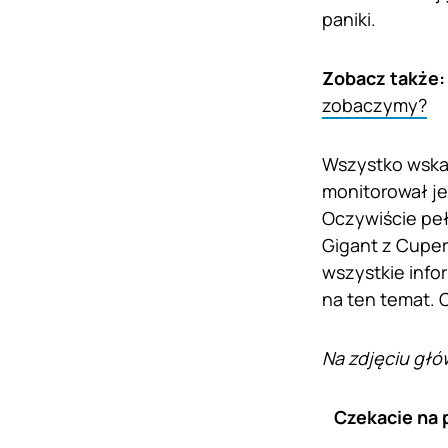
paniki.
Zobacz także
zobaczymy?
Wszystko wskaz
monitorował je
Oczywiście peł
Gigant z Cuper
wszystkie info
na ten temat. 
Na zdjęciu głó
Czekacie na 