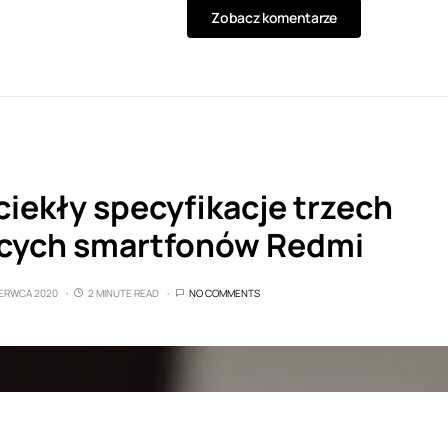
Zobacz komentarze
ciekły specyfikacje trzech
cych smartfonów Redmi
ZERWCA 2020
2 MINUTE READ
NO COMMENTS