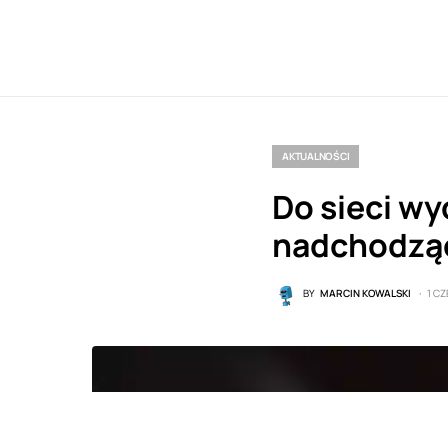
AKTUALNOŚCI
Do sieci wy
nadchodzą
BY
MARCIN KOWALSKI
1 C