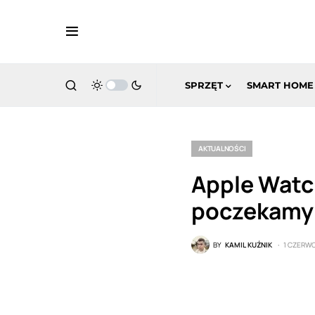
SPRZĘT
SMART HOME
AKTUALNOŚCI
Apple Watc
poczekamy
BY
KAMIL KUŹNIK
1 CZERW