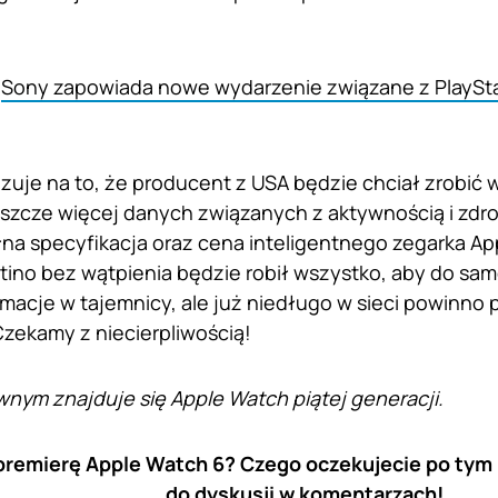
:
Sony zapowiada nowe wydarzenie związane z PlaySt
uje na to, że producent z USA będzie chciał zrobić w
szcze więcej danych związanych z aktywnością i zdr
na specyfikacja oraz cena inteligentnego zegarka Ap
tino bez wątpienia będzie robił wszystko, aby do sa
rmacje w tajemnicy, ale już niedługo w sieci powinno p
Czekamy z niecierpliwością!
wnym znajduje się Apple Watch piątej generacji.
premierę Apple Watch 6? Czego oczekujecie po tym
do dyskusji w komentarzach!