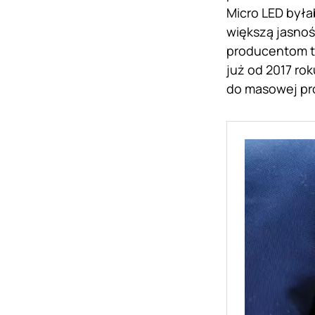
Micro LED była
większą jasnoś
producentom tw
już od 2017 ro
do masowej pro