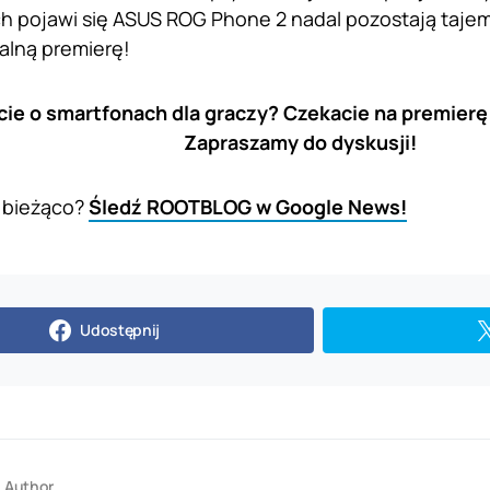
ych pojawi się ASUS ROG Phone 2 nadal pozostają taje
jalną premierę!
cie o smartfonach dla graczy? Czekacie na premie
Zapraszamy do dyskusji!
 bieżąco?
Śledź ROOTBLOG w Google News!
Udostępnij
Author