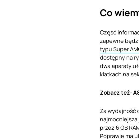
Co wiemy
Część informacj
zapewne będzie
typu Super AM
dostępny na r
dwa aparaty uł
klatkach na se
Zobacz też:
AS
Za wydajność 
najmocniejsza 
przez 6 GB RAM
Poprawie ma ul