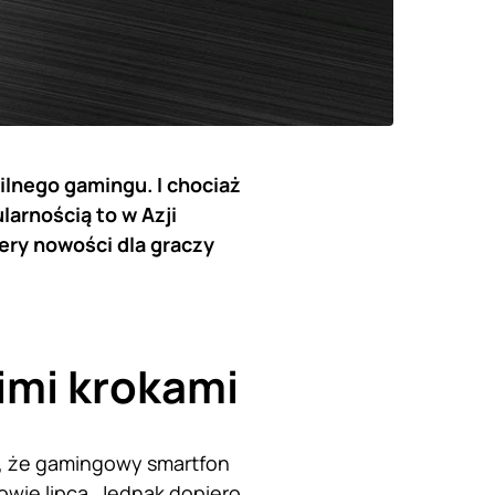
ilnego gamingu. I chociaż
larnością to w Azji
ery nowości dla graczy
imi krokami
m, że gamingowy smartfon
wie lipca. Jednak dopiero