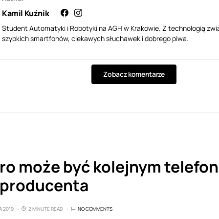
Kamil Kuźnik
Student Automatyki i Robotyki na AGH w Krakowie. Z technologią zwi
szybkich smartfonów, ciekawych słuchawek i dobrego piwa.
Zobacz komentarze
Pro może być kolejnym telefo
 producenta
A 2019
2 MINUTE READ
NO COMMENTS