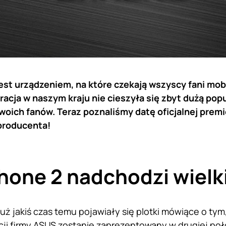
st urządzeniem, na które czekają wszyscy fani mob
acja w naszym kraju nie cieszyła się zbyt dużą popu
woich fanów. Teraz poznaliśmy datę oficjalnej premi
producenta!
one 2 nadchodzi wielk
uż jakiś czas temu pojawiały się plotki mówiące o ty
ji firmy
ASUS
zostanie zaprezentowany w drugiej poło