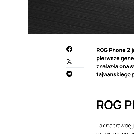
ROG Phone 2 je
pierwsze gener
znalazła ona s
tajwańskiego 
ROG Ph
Tak naprawdę j
drugiej generac