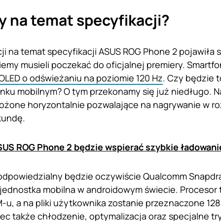
 na temat specyfikacji?
i na temat specyfikacji ASUS ROG Phone 2 pojawiła się
my musieli poczekać do oficjalnej premiery. Smartf
OLED o odświeżaniu na poziomie 120 Hz
. Czy będzie 
ynku mobilnym? O tym przekonamy się już niedługo. 
ożone horyzontalnie pozwalające na nagrywanie w roz
kundę.
US ROG Phone 2 będzie wspierać szybkie ładowani
odpowiedzialny będzie oczywiście Qualcomm Snapdra
jednostka mobilna w androidowym świecie. Procesor 
-u, a na pliki użytkownika zostanie przeznaczone 12
ec także chłodzenie, optymalizacja oraz specjalne tr