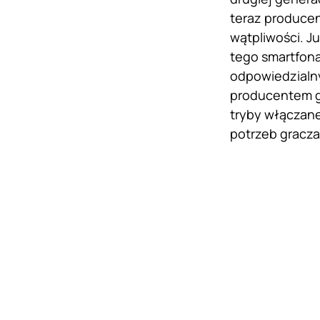
teraz producen
wątpliwości. J
tego smartfona
odpowiedzialn
producentem gi
tryby włączane
potrzeb gracza