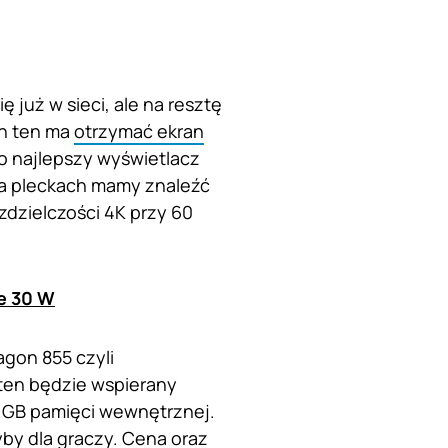
 już w sieci, ale na resztę
on ten ma
otrzymać ekran
to najlepszy wyświetlacz
Na pleckach mamy znaleźć
dzielczości 4K przy 60
e 30 W
gon 855 czyli
ten będzie wspierany
8 GB pamięci wewnętrznej.
yby dla graczy. Cena oraz