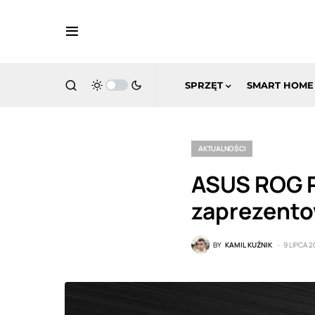
SPRZĘT
SMART HOME
AKTUALNOŚCI
ASUS ROG P
zaprezentow
BY
KAMIL KUŹNIK
9 LIPCA 2