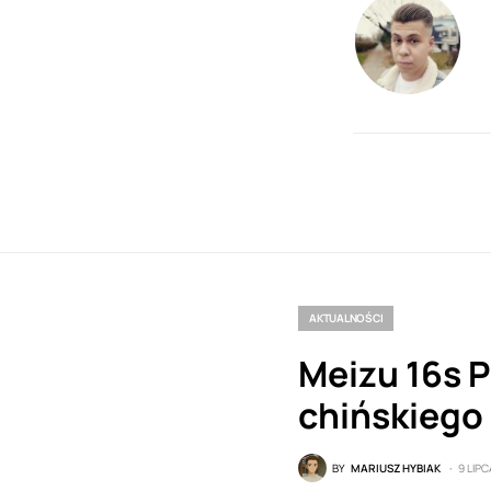
AKTUALNOŚCI
Meizu 16s 
chińskiego
BY
MARIUSZ HYBIAK
9 LIPC