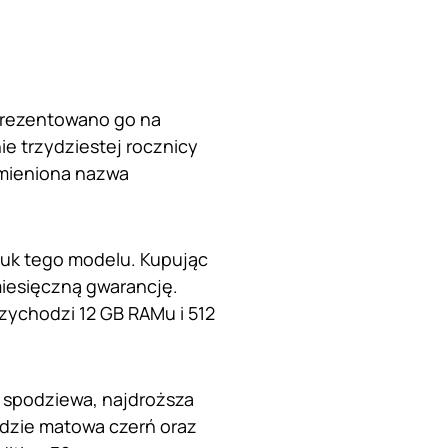
prezentowano go na
e trzydziestej rocznicy
zmieniona nazwa
tuk tego modelu. Kupując
miesięczną gwarancję.
rzychodzi 12 GB RAMu i 512
ę spodziewa, najdroższa
dzie matowa czerń oraz