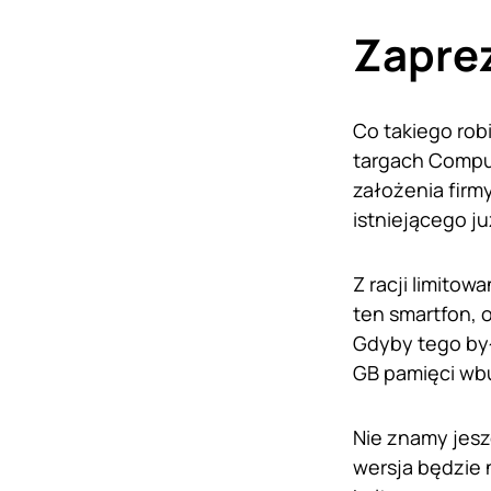
Zapre
Co takiego ro
targach Comput
założenia firm
istniejącego ju
Z racji limito
ten smartfon, 
Gdyby tego by
GB pamięci wb
Nie znamy jesz
wersja będzie