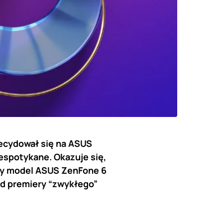
decydował się na ASUS
espotykane. Okazuje się,
iśmy model ASUS ZenFone 6
od premiery “zwykłego”