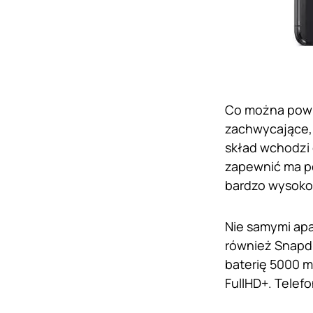
Co można powie
zachwycające,
skład wchodzi 
zapewnić ma po
bardzo wysoko,
Nie samymi apa
również Snapd
baterię 5000 m
FullHD+. Telef