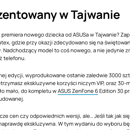
zentowany w Tajwanie
bi premiera nowego dziecka od ASUSa w Tajwanie? Za
ex, gdzie przy okazji zdecydowano się na świętowani
y. Nadchodzący model to coś nowego, a nie jedynie 
ż telefonu.
wanej edycji, wyprodukowane ostanie zaledwie 3000 sz
otrzymasz ekskluzywne korzyści niczym VIP, oraz 30-
ło mało, do kompletu w
ASUS ZenFone 6
Edition 30 p
udowanej.
cze cen czy odpowiednich wersji, ale… Jeśli tak jak si
 naprawdę ekskluzywna. W tym wydaniu do wyboru bę