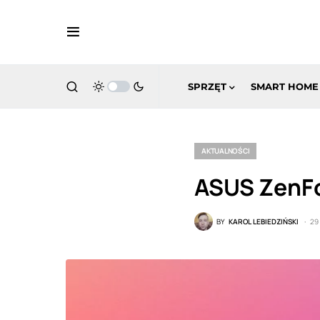
SPRZĘT
SMART HOME
AKTUALNOŚCI
ASUS ZenFon
BY
KAROL LEBIEDZIŃSKI
29