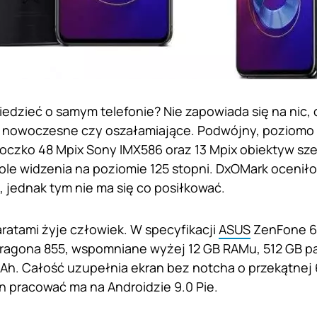
dzieć o samym telefonie? Nie zapowiada się na nic,
 nowoczesne czy oszałamiające. Podwójny, poziomo 
oczko 48 Mpix Sony IMX586 oraz 13 Mpix obiektyw sze
le widzenia na poziomie 125 stopni. DxOMark oceniło
 jednak tym nie ma się co posiłkować.
ratami żyje człowiek. W specyfikacji
ASUS
ZenFone 6 
ragona 855, wspomniane wyżej 12 GB RAMu, 512 GB p
Ah. Całość uzupełnia ekran bez notcha o przekątnej 6.
on pracować ma na Androidzie 9.0 Pie.