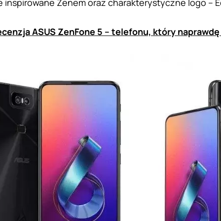
 inspirowane Zenem oraz charakterystyczne logo – Ed
cenzja ASUS ZenFone 5 – telefonu, który naprawd