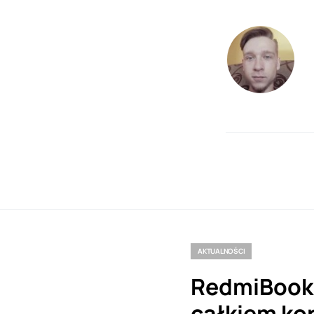
AKTUALNOŚCI
RedmiBook 
całkiem kor