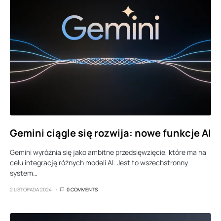
Gemini ciągle się rozwija: nowe funkcje AI
Gemini wyróżnia się jako ambitne przedsięwzięcie, które ma na
celu integrację różnych modeli AI. Jest to wszechstronny
system…
2 LISTOPADA 2024
0 COMMENTS