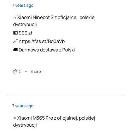
7 years ago
⭐️ Xiaomi Ninebot S z oficjalnej, polskiej
dystrybucji
💶 999 zł
🔗 https://fas.st/Bd0aVb
🚚 Darmowa dostawa z Polski
0
Share
7 years ago
⭐️ Xiaomi M365 Pro z oficjalnej, polskiej
dystrybucji