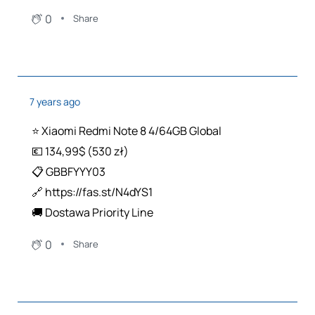
0
Share
7 years ago
⭐️ Xiaomi Redmi Note 8 4/64GB Global
💶 134,99$ (530 zł)
📋 GBBFYYY03
🔗 https://fas.st/N4dYS1
🚚 Dostawa Priority Line
0
Share