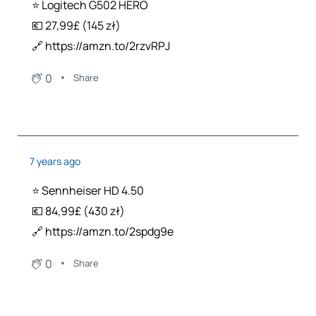
⭐️ Logitech G502 HERO
💶 27,99£ (145 zł)
🔗 https://amzn.to/2rzvRPJ
0
Share
7 years ago
⭐️ Sennheiser HD 4.50
💶 84,99£ (430 zł)
🔗 https://amzn.to/2spdg9e
0
Share