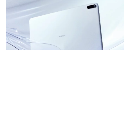
Zobacz także:
Huawei Nova 6 SE zadebiutuje
na rynku już 5 grudnia
Za wydajność odpowiedzialny jest
najmocniejszy procesor mobilny w portfolio
Huawei
czyli Kirin 990. MatePad Pro otrzymał