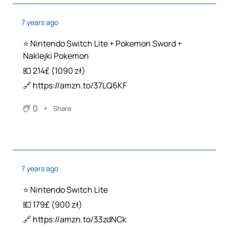
7 years ago
⭐️ Nintendo Switch Lite + Pokemon Sword +
Naklejki Pokemon
💶 214£ (1090 zł)
🔗 https://amzn.to/37LQ6KF
0
Share
7 years ago
⭐️ Nintendo Switch Lite
💶 179£ (900 zł)
🔗 https://amzn.to/33zdNCk