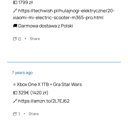
💶 1799 zł
🔗 https://techwish.pl/hulajnogi-elektryczne/20-
xiaomi-mi-electric-scooter-m365-pro.html
🚚 Darmowa dostawa z Polski
0
Share
7 years ago
⭐️ Xbox One X 1TB + Gra Star Wars
💶 329€ (1420 zł)
🔗 https://amzn.to/2L7EJ62
1
Share