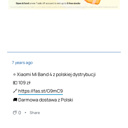
7 years ago
⭐️ Xiaomi Mi Band 4 z polskiej dystrybucji
💶 109 zł
🔗
https://fas.st/G9mC9
🚚 Darmowa dostawa z Polski
0
Share