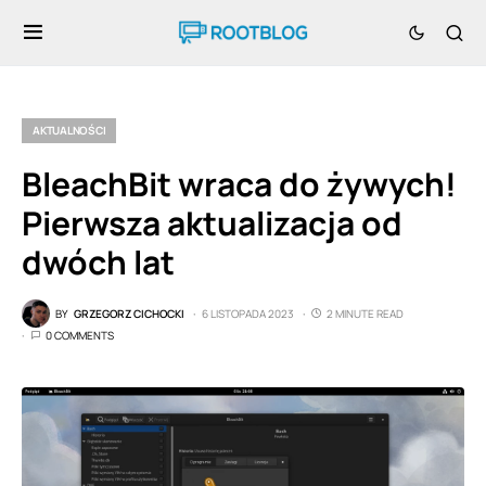
AKTUALNOŚCI
BleachBit wraca do żywych!
Pierwsza aktualizacja od
dwóch lat
BY
GRZEGORZ CICHOCKI
6 LISTOPADA 2023
2 MINUTE READ
0 COMMENTS