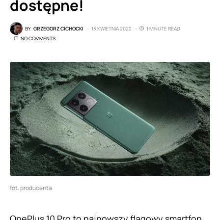
dostępne!
BY
GRZEGORZ CICHOCKI
13 KWIETNIA 2022
1 MINUTE READ
NO COMMENTS
fot. producenta
OnePlus 10 Pro
to najnowszy flagowy smartfon