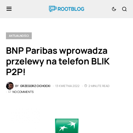
AKTUALNOŚCI
BNP Paribas wprowadza
przelewy na telefon BLIK
P2P!
BY
GRZEGORZ CICHOCKI
13 KWIETNIA 2022
2 MINUTE READ
NO COMMENTS