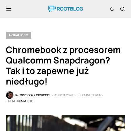
AKTUALNOŚCI
Chromebook z procesorem
Qualcomm Snapdragon?
Tak i to zapewne już
niedługo!
BY
GRZEGORZ CICHOCKI
31 LIPCA 2020
2 MINUTE READ
NO COMMENTS