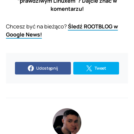
“prawdziwym Linuxem”? Dajcie znać w
komentarzu!
Chcesz być na bieżąco?
Śledź ROOTBLOG w
Google News!
Udostępnij
Tweet