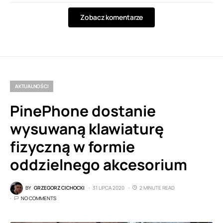
Zobacz komentarze
AKTUALNOŚCI
PinePhone dostanie
wysuwaną klawiaturę
fizyczną w formie
oddzielnego akcesorium
BY
GRZEGORZ CICHOCKI
31 LIPCA 2020
2 MINUTE READ
NO COMMENTS