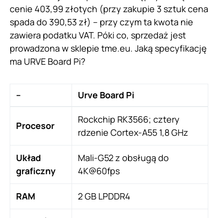
cenie 403,99 złotych (przy zakupie 3 sztuk cena
spada do 390,53 zł) – przy czym ta kwota nie
zawiera podatku VAT. Póki co, sprzedaż jest
prowadzona w sklepie tme.eu. Jaką specyfikację
ma URVE Board Pi?
–
Urve Board Pi
Rockchip RK3566; cztery
Procesor
rdzenie Cortex-A55 1,8 GHz
Układ
Mali-G52 z obsługą do
graficzny
4K@60fps
RAM
2 GB LPDDR4