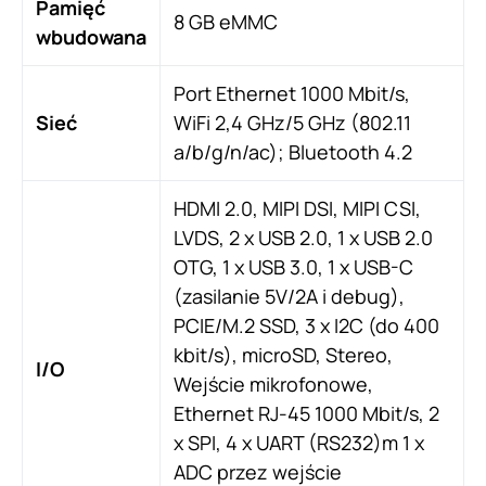
Pamięć
8 GB eMMC
wbudowana
Port Ethernet 1000 Mbit/s,
Sieć
WiFi 2,4 GHz/5 GHz (802.11
a/b/g/n/ac); Bluetooth 4.2
HDMI 2.0, MIPI DSI, MIPI CSI,
LVDS, 2 x USB 2.0, 1 x USB 2.0
OTG, 1 x USB 3.0, 1 x USB-C
(zasilanie 5V/2A i debug),
PCIE/M.2 SSD, 3 x I2C (do 400
kbit/s), microSD, Stereo,
I/O
Wejście mikrofonowe,
Ethernet RJ-45 1000 Mbit/s, 2
x SPI, 4 x UART (RS232)m 1 x
ADC przez wejście