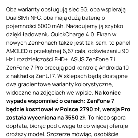
Oba warianty obsługują sieć 5G, oba wspierają
DualSIM i NFC, oba mają dużą baterię o
pojemności 5000 mAh. Naładujemy ją szybko
dzięki ładowaniu QuickCharge 4.0. Ekran w
nowych ZenFonach także jest taki sam, to panel
AMOLED o przekątnej 6,67 cala, odświeżaniu 90
Hz i rozdzielczości FHD+. ASUS ZenFone 7 i
ZenFone 7 Pro pracują pod kontrolą Androida 10
z nakładką ZenUI 7. W sklepach będą dostępne
dwa gradientowe warianty kolorystyczne,
widoczne na zdjęciach we wpisie.
Na koniec
wypada wspomnieć o cenach: ZenFone 7
będzie kosztował w Polsce 2790 zł, wersja Pro
została wyceniona na 3550 zł.
To nieco spora
dopłata, biorąc pod uwagę to co więcej oferuje
droższy model. Szczerze mówiąc, osobiście