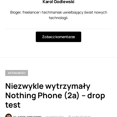
Karol Godlewski
Bloger, freelancer i techmaniak uwielbiający świat nowych
technologii.
Zobacz komentarze
AKTUALNOŚCI
Niezwykle wytrzymały
Nothing Phone (2a) – drop
test
BY
KAROL GODLEWSKI
21 MARCA 2024
2 MINUTE READ