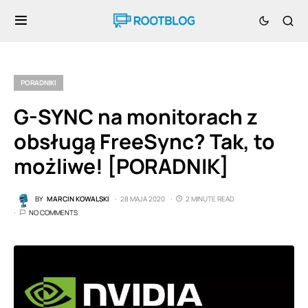
PORADNIKI
G-SYNC na monitorach z
obsługą FreeSync? Tak, to
możliwe! [PORADNIK]
BY
MARCIN KOWALSKI
28 MAJA 2020
2 MINUTE READ
NO COMMENTS