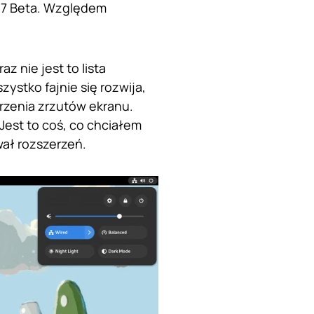
37 Beta. Względem
 nie jest to lista
stko fajnie się rozwija,
orzenia zrzutów ekranu.
est to coś, co chciałem
ał rozszerzeń.