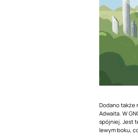
Dodano także n
Adwaita. W GNO
spójniej. Jest
lewym boku, c