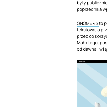
były publiczn
poprzednika wp
GNOME 43
to p
tekstowa, a pr
przez co korzy
Mało tego, pos
od dawna i włą