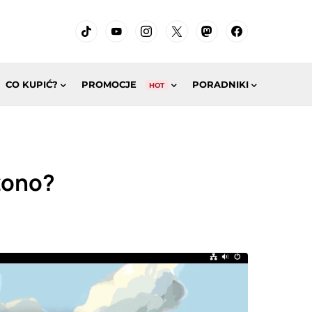
CO KUPIĆ?
PROMOCJE
PORADNIKI
HOT
zono?