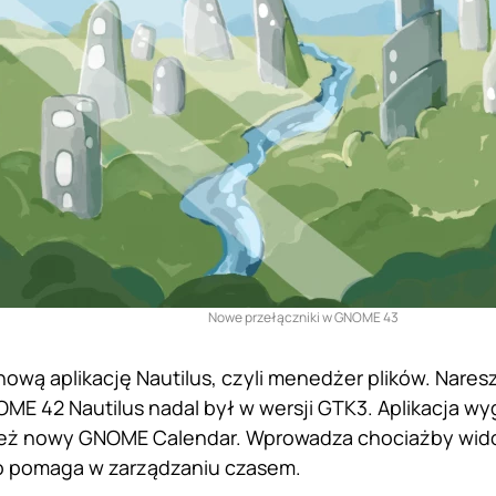
Nowe przełączniki w GNOME 43
ową aplikację Nautilus, czyli menedżer plików. Naresz
ME 42 Nautilus nadal był w wersji GTK3. Aplikacja wygl
 też nowy GNOME Calendar. Wprowadza chociażby wid
o pomaga w zarządzaniu czasem.