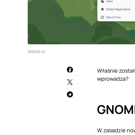
GNOME 43
Właśnie został
wprowadza?
GNOME 
W zasadzie no