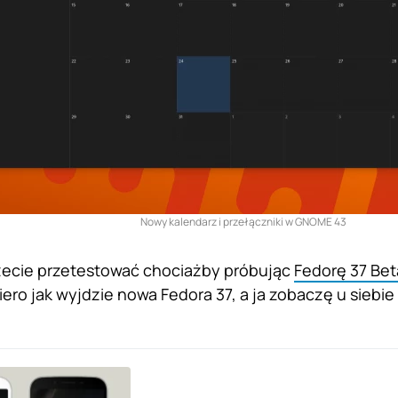
Nowy kalendarz i przełączniki w GNOME 43
cie przetestować chociażby próbując
Fedorę 37 Bet
ro jak wyjdzie nowa Fedora 37, a ja zobaczę u siebie 