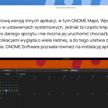
Nowy kalendarz
nową wersję innych aplikacji, w tym GNOME Maps. Wp
y w ustawieniach systemowych, jednak ta często błę
 danego sprzętu i nie można jej uruchomić chociażb
plikacjami wygląda o wiele ładniej, a do tego ułatwia
. GNOME Software pozwala również na instalację apl