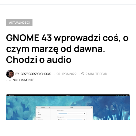
AKTUALNOŚCI
GNOME 43 wprowadzi coś, o
czym marzę od dawna.
Chodzi o audio
BY
GRZEGORZ CICHOCKI
20 LIPCA 2022
2 MINUTE READ
NO COMMENTS