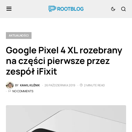
AKTUALNOŚCI
Google Pixel 4 XL rozebrany
na części pierwsze przez
zespół iFixit
BY
KAMIL KUŹNIK
26 PAŹDZIERNIKA 2019
2 MINUTE READ
NO COMMENTS