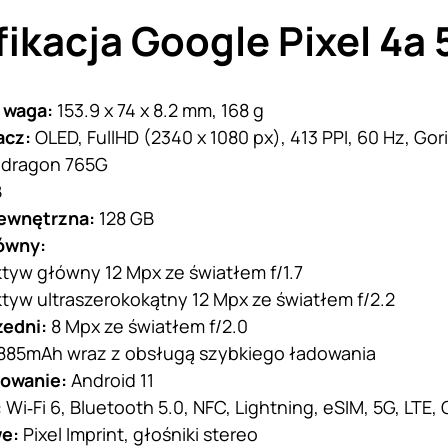
ikacja Google Pixel 4a 
 waga:
153.9 x 74 x 8.2 mm, 168 g
acz:
OLED, FullHD (2340 x 1080 px), 413 PPI, 60 Hz, Gori
pdragon 765G
B
ewnętrzna:
128 GB
ówny:
tyw główny 12 Mpx ze światłem f/1.7
tyw ultraszerokokątny 12 Mpx ze światłem f/2.2
zedni:
8 Mpx ze światłem f/2.0
885mAh wraz z obsługą szybkiego ładowania
owanie:
Android 11
:
Wi‑Fi 6, Bluetooth 5.0, NFC, Lightning, eSIM, 5G, LTE
e:
Pixel Imprint, głośniki stereo