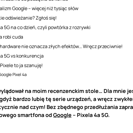
lizm Google – więcej niż tysiąc słów
e odświeżanie? Zgłoś się!
4a 5G na co dzień, czyli powtórka z rozrywki
a robi cuda
 hardware nie oznacza złych efektów… Wręcz przeciwnie!
4a 5G vs konkurencja
 Pixele to ja szanuję!
Google Pixel 4a
 wylądował na moim recenzenckim stole… Dla mnie j
gdyż bardzo lubię tę serie urządzeń, a wręcz zwykł
ktycznie nad czym! Bez zbędnego przedłużania zapr
kowego smartfona od
Google
– Pixela 4a 5G.