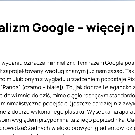
lizm Google – więcej n
 wydaniu oznacza minimalizm. Tym razem Google postą
ł zaprojektowany według znanym już nam zasad. Tak 
ś moim ulubionym z wyglądu urządzeniem pozostaje Pixe
“Panda” (czarno – białej). To, jak dobrze i elegancko
 dziwi mnie do dziś, mimo ciągle rosnącym standar
i minimalistyczne podejście (jeszcze bardziej niż zwy
e z dobrze wykonanego plastiku. Wysepka na aparaty
woim wyglądem przypomina tą z jego poprzednika. Ca
rowadzać żadnych wielokolorowych gradientów, dzięk