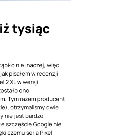
iż tysiąc
piło nie inaczej, więc
jak pisałem w recenzji
l 2 XL w wersji
 zostało ono
dom. Tym razem producent
kle), otrzymaliśmy dwie
 nie jest bardzo
łe szczęście Google nie
i czemu seria Pixel