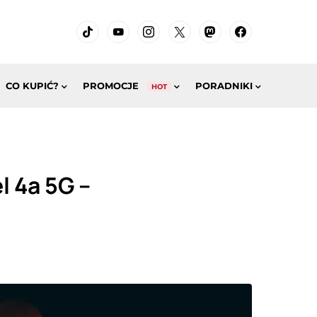
CO KUPIĆ?
PROMOCJE
PORADNIKI
HOT
l 4a 5G –