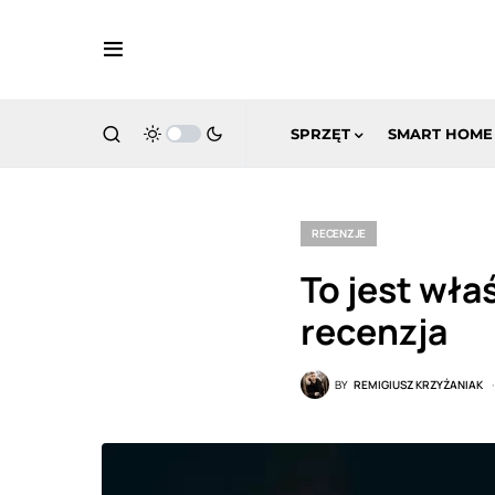
SPRZĘT
SMART HOME
RECENZJE
To jest wła
recenzja
BY
REMIGIUSZ KRZYŻANIAK