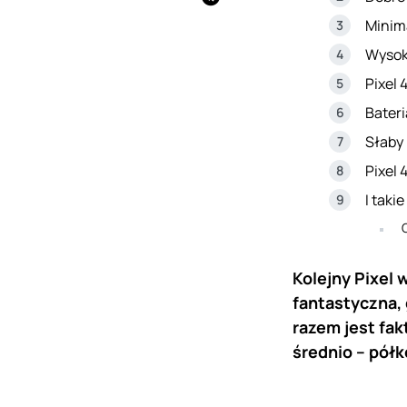
Minima
Wysoki
Pixel 
Bateri
Słaby
Pixel 
I takie
Kolejny Pixel
fantastyczna, 
razem jest fa
średnio – pół