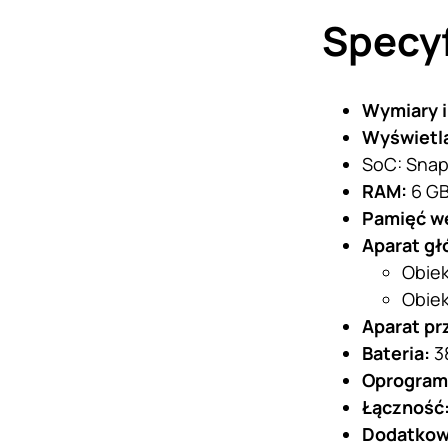
Specyf
Wymiary i
Wyświetl
SoC: Sna
RAM:
6 G
Pamięć w
Aparat gł
Obiek
Obiek
Aparat pr
Bateria:
3
Oprogram
Łączność
Dodatkow