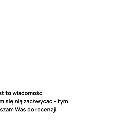
est to wiadomość
em się nią zachwycać – tym
aszam Was do recenzji