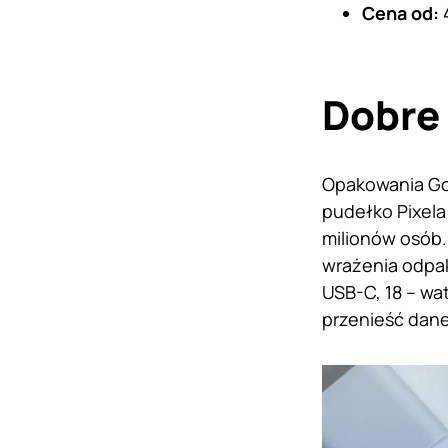
Cena od:
4
Dobre 
Opakowania Goo
pudełko Pixela
milionów osób.
wrażenia odpak
USB-C, 18 – wa
przenieść dane