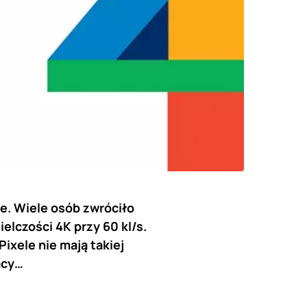
e. Wiele osób zwróciło
elczości 4K przy 60 kl/s.
ixele nie mają takiej
ący…