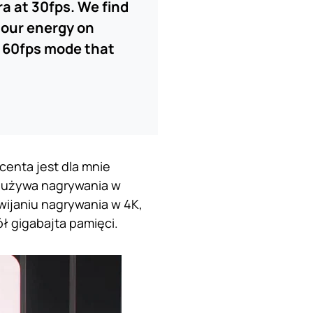
ra at 30fps. We find
 our energy on
k 60fps mode that
enta jest dla mnie
 używa nagrywania w
zwijaniu nagrywania w 4K,
ół gigabajta pamięci.