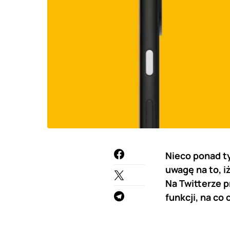
Nieco ponad t
uwagę na to, i
Na Twitterze p
funkcji, na co