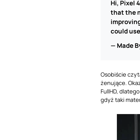
Hi, Pixel
that the 
improving
could use
— Made B
Osobiście czyt
żenujące. Oka
FullHD, dlateg
gdyż taki mater