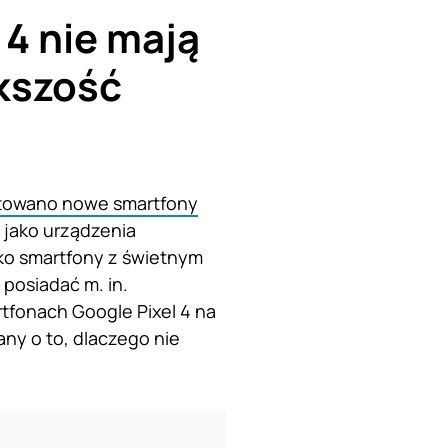
 4 nie mają
ększość
towano nowe smartfony
e jako urządzenia
jako smartfony z świetnym
posiadać m. in.
tfonach Google Pixel 4 na
ny o to, dlaczego nie