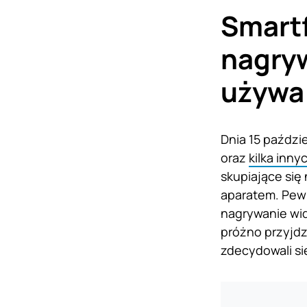
Smartf
nagryw
używa
Dnia 15 paździ
oraz
kilka inn
skupiające się 
aparatem. Pewn
nagrywanie wid
próżno przyjdz
zdecydowali się