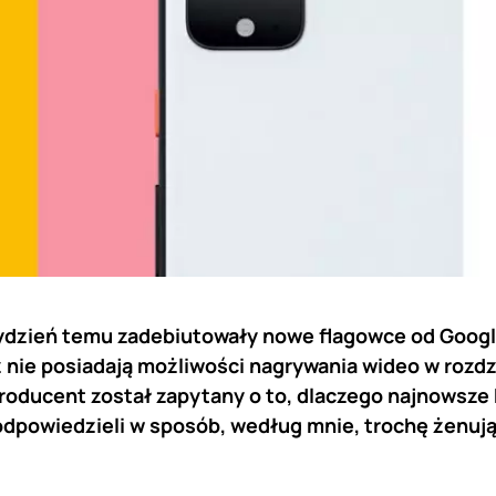
ydzień temu zadebiutowały nowe flagowce od Googl
ż nie posiadają możliwości nagrywania wideo w rozdzi
roducent został zapytany o to, dlaczego najnowsze P
 odpowiedzieli w sposób, według mnie, trochę żenuj