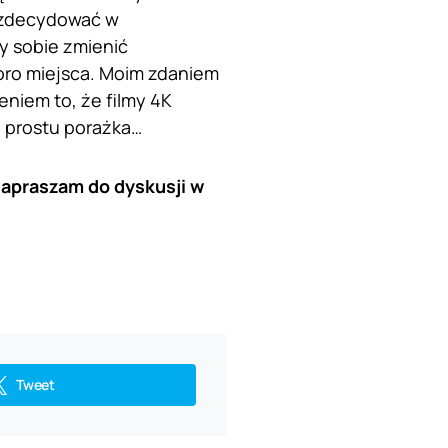
y zdecydować w
by sobie zmienić
sporo miejsca. Moim zdaniem
eniem to, że filmy 4K
 prostu porażka…
apraszam do dyskusji w
Tweet