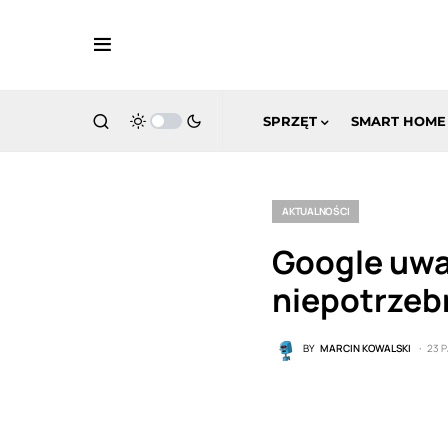
SPRZĘT
SMART HOME
AKTUALNOŚCI
Google uważ
niepotrzeb
BY
MARCIN KOWALSKI
23 P