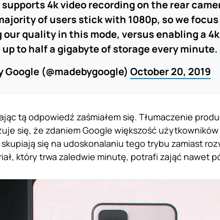
 4 supports 4k video recording on the rear came
majority of users stick with 1080p, so we focus
 our quality in this mode, versus enabling a 4
 up to half a gigabyte of storage every minute.
y Google (@madebygoogle)
October 20, 2019
ając tą odpowiedź zaśmiałem się. Tłumaczenie produc
zuje się, że zdaniem Google większość użytkowników
o skupiają się na udoskonalaniu tego trybu zamiast ro
iał, który trwa zaledwie minutę, potrafi zająć nawet p