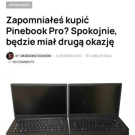
AKTUALNOŚCI
Zapomniałeś kupić
Pinebook Pro? Spokojnie,
będzie miał drugą okazję
BY
GRZEGORZ CICHOCKI
3 LISTOPADA 2019
2 MINUTE READ
NO COMMENTS