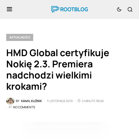
AKTUALNOŚCI
HMD Global certyfikuje
Nokię 2.3. Premiera
nadchodzi wielkimi
krokami?
BY
KAMIL KUŹNIK
3 LISTOPADA 2019
2 MINUTE READ
NO COMMENTS