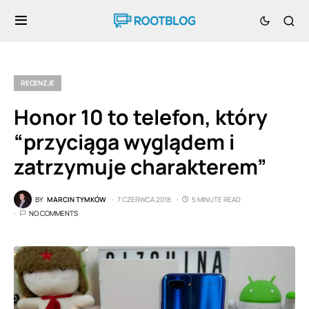
RECENZJE
Honor 10 to telefon, który
“przyciąga wyglądem i
zatrzymuje charakterem”
BY
MARCIN TYMKÓW
7 CZERWCA 2018
5 MINUTE READ
NO COMMENTS