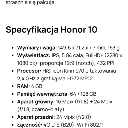
strasznie się palcuje.
Specyfikacja Honor 10
Wymiary i waga:
149.6 x 71.2 x 7.7 mm, 153 g
Wyświetlacz:
IPS, 5,84 cala, FullHD+ (2280 x
1080 px), proporcje 19:9 (notch), 432 PPI
Procesor:
HiSilicon Kirin 970 o taktowaniu
2,4 GHz z grafiką Mali-G72 MP12
RAM:
4 GB
Pamięć wewnętrzna:
64 / 128 GB
Aparat główny:
16 Mpix (f/1.8) + 24 Mpix
(f/1.8, czarno-biały)
Aparat przedni:
24 Mpix (f/2.0)
Łączność:
4G LTE (B20), Wi-Fi 802.11