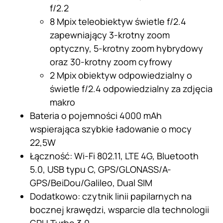
f/2.2
8 Mpix teleobiektyw świetle f/2.4
zapewniający 3-krotny zoom
optyczny, 5-krotny zoom hybrydowy
oraz 30-krotny zoom cyfrowy
2 Mpix obiektyw odpowiedzialny o
świetle f/2.4 odpowiedzialny za zdjęcia
makro
Bateria o pojemności 4000 mAh
wspierająca szybkie ładowanie o mocy
22,5W
Łączność: Wi-Fi 802.11, LTE 4G, Bluetooth
5.0, USB typu C, GPS/GLONASS/A-
GPS/BeiDou/Galileo, Dual SIM
Dodatkowo: czytnik linii papilarnych na
bocznej krawędzi, wsparcie dla technologii
GPU Turbo 3.0