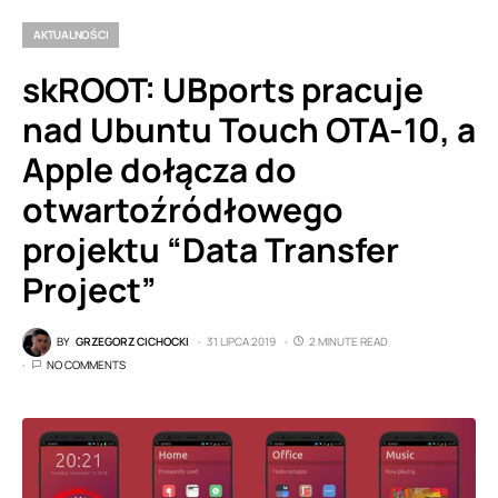
AKTUALNOŚCI
skROOT: UBports pracuje
nad Ubuntu Touch OTA-10, a
Apple dołącza do
otwartoźródłowego
projektu “Data Transfer
Project”
BY
GRZEGORZ CICHOCKI
31 LIPCA 2019
2 MINUTE READ
NO COMMENTS