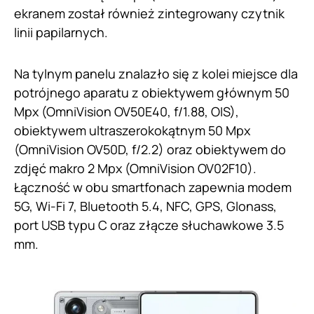
ekranem został również zintegrowany czytnik
linii papilarnych.
Na tylnym panelu znalazło się z kolei miejsce dla
potrójnego aparatu z obiektywem głównym 50
Mpx (OmniVision OV50E40, f/1.88, OIS),
obiektywem ultraszerokokątnym 50 Mpx
(OmniVision OV50D, f/2.2) oraz obiektywem do
zdjęć makro 2 Mpx (OmniVision OV02F10).
Łączność w obu smartfonach zapewnia modem
5G, Wi-Fi 7, Bluetooth 5.4, NFC, GPS, Glonass,
port USB typu C oraz złącze słuchawkowe 3.5
mm.