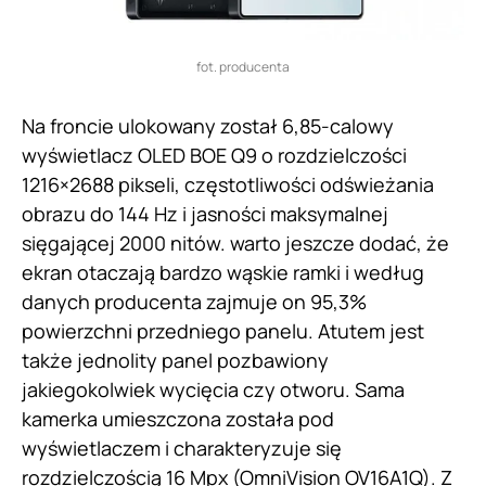
fot. producenta
Na froncie ulokowany został 6,85-calowy
wyświetlacz OLED BOE Q9 o rozdzielczości
1216×2688 pikseli, częstotliwości odświeżania
obrazu do 144 Hz i jasności maksymalnej
sięgającej 2000 nitów. warto jeszcze dodać, że
ekran otaczają bardzo wąskie ramki i według
danych producenta zajmuje on 95,3%
powierzchni przedniego panelu. Atutem jest
także jednolity panel pozbawiony
jakiegokolwiek wycięcia czy otworu. Sama
kamerka umieszczona została pod
wyświetlaczem i charakteryzuje się
rozdzielczością 16 Mpx (OmniVision OV16A1Q). Z